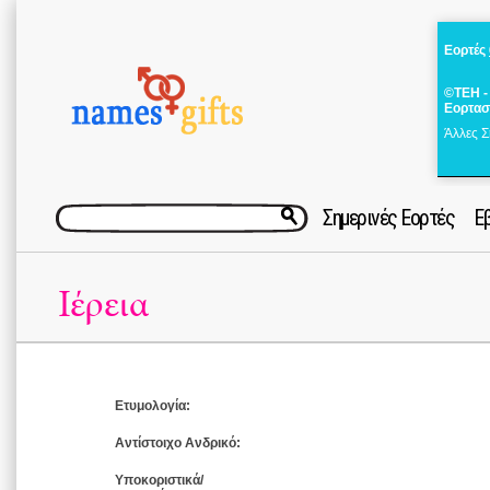
Εορτές
©ΤΕΗ -
Εορτασ
Άλλες Σ
Σημερινές Εορτές
Ε
Ιέρεια
Ετυμολογία:
Αντίστοιχο Ανδρικό:
Υποκοριστικά/