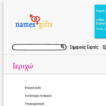
Εορτές
©ΤΕΗ -
Εορτασ
Άλλες Σ
Σημερινές Εορτές
Ε
Ιεριχώ
Ετυμολογία:
Αντίστοιχο Ανδρικό:
Υποκοριστικά/