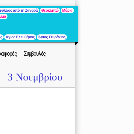
άφυλλος από τη Ζαγορά
Θεοκλητώ
Μύρια
λλιά
ής
Άγιος Ελευθέριος
Άγιος Στυράκιος
ναφορές
Συμβουλές
3 Νοεμβρίου