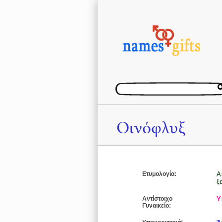
Οινόφλυξ
Ετυμολογία:
Α
ξ
Αντίστοιχο
Υ
Γυναικείο: