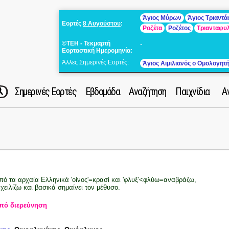
Άγιος Μύρων
Άγιος Τριαντ
Εορτές
8 Αυγούστου
:
Ροζέτα
Ροζέτος
Τριανταφυ
©ΤΕΗ - Τεκμαρτή
-
Εορταστική Ημερομηνία:
Άλλες Σημερινές Εορτές:
Άγιος Αιμιλιανός ο Ομολογητ
Σημερινές Εορτές
Εβδομάδα
Αναζήτηση
Παιχνίδια
Α
πό τα αρχαία Ελληνικά 'οίνος'=κρασί και 'φλυξ'<φλύω=αναβράζω,
εχειλίζω και βασικά σημαίνει τον μέθυσο.
πό διερεύνηση