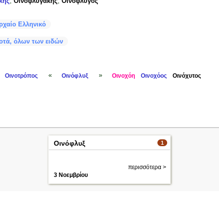
κης
,
Οινοφλυγάκης
,
Οινόφλυγος
ρχαίο Ελληνικό
οτά, όλων των ειδών
«
»
Οινοτρόπος
Οινόφλυξ
Οινοχόη
Οινοχόος
Οινόχυτος
Οινόφλυξ
1
περισσότερα >
3 Νοεμβρίου