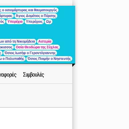
ς ο οσιομάρτυρας και θαυματουργός
μάρτυρας
Άγιος Δομέτιος ο Πέρσης
γός
Υπερέχια
Υπερέχιος
Ωρ
ων από τη Νικομήδεια
Αστερία
ρκισσος
Οσία Θεοδώρα της Σύχλας
ς
Όσιος Ιωσὴφ ο Γεροντόγιαννης
ίω ο Πολυπαθής
Όσιος Ποιμήν ο Νηστευτής
ναφορές
Συμβουλές