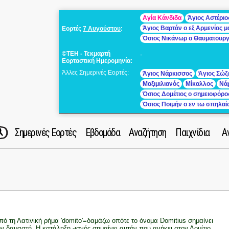
Αγία Κάνδιδα
Άγιος Αστέριο
Άγιος Βαρτάν ο εξ Αρμενίας 
Εορτές
7 Αυγούστου
:
Όσιος Νικάνωρ ο Θαυματουρ
©ΤΕΗ - Τεκμαρτή
-
Εορταστική Ημερομηνία:
Άλλες Σημερινές Εορτές:
Άγιος Νάρκισσος
Άγιος Σώζ
Μαξιμιλιανός
Μίκαλλος
Νά
Όσιος Δομέτιος ο σημειοφόρο
Όσιος Ποιμήν ο εν τω σπηλα
Σημερινές Εορτές
Εβδομάδα
Αναζήτηση
Παιχνίδια
Α
πό τη Λατινική ρήμα 'domito'=δαμάζω οπότε το όνομα Domitius σημαίνει
ον δαμαστή. Η κατάληξη -ιανός σημαίνει αυτόν που ανήκει στον Δομίτιο.