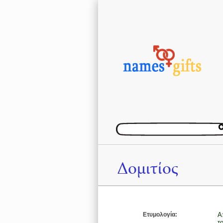
Δομιτίος
Ετυμολογία:
Α
τ