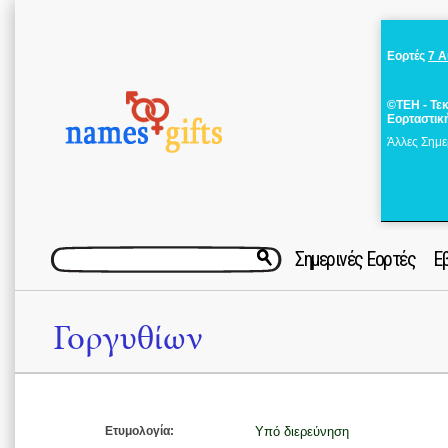
Εορτές
7 
©ΤΕΗ - Τε
Εορταστικ
Άλλες Σημε
Σημερινές Εορτές
Ε
Γοργυθίων
Ετυμολογία:
Υπό διερεύνηση