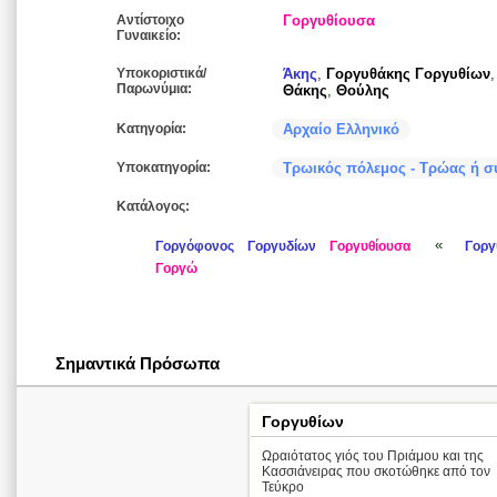
Αντίστοιχο
Γοργυθίουσα
Γυναικείο:
Υποκοριστικά/
Άκης
,
Γοργυθάκης Γοργυθίων
Παρωνύμια:
Θάκης
,
Θούλης
Κατηγορία:
Αρχαίο Ελληνικό
Υποκατηγορία:
Τρωικός πόλεμος - Τρώας ή σ
Κατάλογος:
«
Γοργόφονος
Γοργυδίων
Γοργυθίουσα
Γοργ
Γοργώ
Σημαντικά Πρόσωπα
Γοργυθίων
Ωραιότατος γιός του Πριάμου και της
Κασσιάνειρας που σκοτώθηκε από τον
Τεύκρο