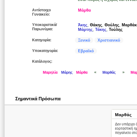
Αντίστοιχο
Μάρθα
Γυναικείο:
Υποκοριστικά/
Άκης
,
Θάκης
,
Θούλης
,
Μαρθάκ
Παρωνύμια:
Μάρτης
,
Τάκης
,
Τούλης
Κατηγορία:
Ξενικό
Χριστιανικό
Υποκατηγορία:
Εβραϊκό
Κατάλογος:
«
»
Μαρηλία
Μάρης
Μάρθα
Μαρθάς
Μαρ
Σημαντικά Πρόσωπα
Μαρθάς
Δεν υπάρχει ά
εορταστική 
πηγαίνετε στο