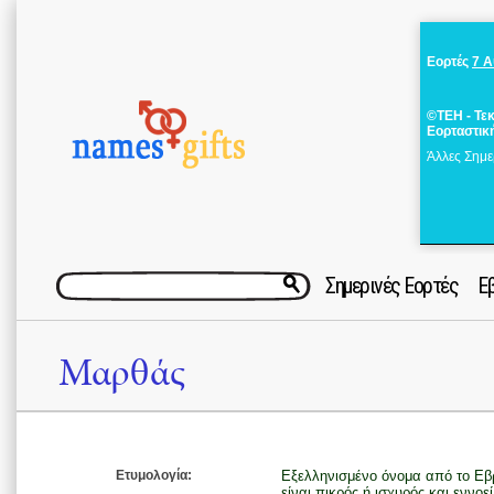
Εορτές
7 
©ΤΕΗ - Τε
Εορταστικ
Άλλες Σημε
Σημερινές Εορτές
Ε
Μαρθάς
Ετυμολογία:
Εξελληνισμένο όνομα από το Εβραϊκό ρήμα מרר (μαράρ
είναι πικρός ή ισχυρός και εννοε