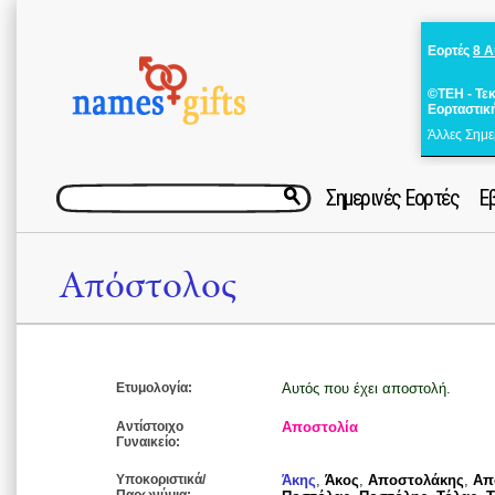
Εορτές
8 
©ΤΕΗ - Τε
Εορταστικ
Άλλες Σημε
Σημερινές Εορτές
Ε
Απόστολος
Ετυμολογία:
Αυτός που έχει αποστολή.
Αντίστοιχο
Αποστολία
Γυναικείο:
Υποκοριστικά/
Άκης
,
Άκος
,
Αποστολάκης
,
Απ