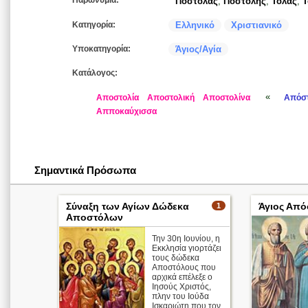
Παρωνύμια:
Ποστόλας
,
Ποστόλης
,
Τόλας
,
Τ
Κατηγορία:
Ελληνικό
Χριστιανικό
Υποκατηγορία:
Άγιος/Αγία
Κατάλογος:
«
Αποστολία
Αποστολική
Αποστολίνα
Απόσ
Απποκαύχισσα
Σημαντικά Πρόσωπα
Σύναξη των Αγίων Δώδεκα
Άγιος Από
1
Αποστόλων
Την 30η Ιουνίου, η
Εκκλησία γιορτάζει
τους δώδεκα
Αποστόλους που
αρχικά επέλεξε ο
Ιησούς Χριστός,
πλην του Ιούδα
Ισκαριώτη που τον