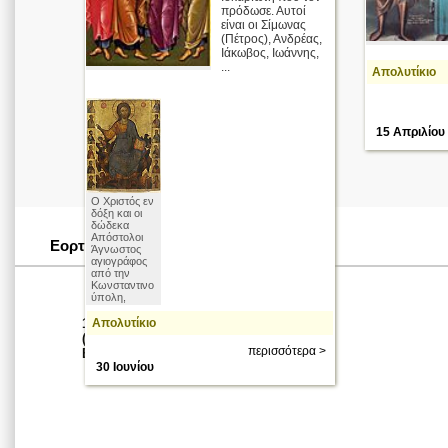
πρόδωσε. Αυτοί
είναι οι Σίμωνας
(Πέτρος), Ανδρέας,
Ιάκωβος, Ιωάννης,
...
Απολυτίκιο
15 Απριλίου 
Ο Χριστός εν
δόξη και οι
δώδεκα
Απόστολοι
Εορταστικές Ημερομηνίες
Άγνωστος
αγιογράφος
από την
Κωνσταντινο
ύπολη,
15 Απριλίου
Απολυτίκιο
Άγιος Απόστολος
(2026 - Κινητή
περισσότερα >
Εορτή)
30 Ιουνίου