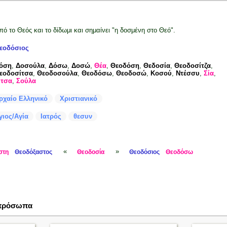
πό το Θεός και το δίδωμι και σημαίνει "η δοσμένη στο Θεό".
εοδόσιος
όση
,
Δοσούλα
,
Δόσω
,
Δοσώ
,
Θέα
,
Θεοδόση
,
Θεδοσία
,
Θεοδοσίτζα
,
εοδοσίτσα
,
Θεοδοσούλα
,
Θεοδόσω
,
Θεοδοσώ
,
Κοσού
,
Ντέσσυ
,
Σία
,
ίτσα
,
Σούλα
ρχαίο Ελληνικό
Χριστιανικό
γιος/Αγία
Ιατρός
θεσυν
«
»
στη
Θεοδόξαστος
Θεοδοσία
Θεοδόσιος
Θεοδόσω
 πρόσωπα