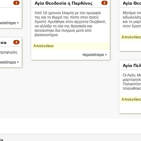
Αγία Θεοδοσία η Παρθένος
Αγία Θε
1
2
Από 18 χρονών έλαμπε με την ομορφιά
Μητέρα το
της και τη θερμή της πίστη στον Ιησού
ειδωλολάτ
Χριστό. Αρνήθηκε στον άρχοντα Ουρβανό,
και το μαρ
ισσότερα >
να αλλάξει τη νέα της θρησκεία και
στον Χριστ
εκτελέστηκε δια πνιγμού μετά από
βασανιστήρια.
Απολυτίκι
σσα
4
Απολυτίκιο
ληροφορίες
περισσότερα >
ισσότερα >
Αγία Πε
Οι Αγίες Μ
μαρτύρησα
Παλαιστίνη
τελειώθηκ
Απολυτίκι
ία