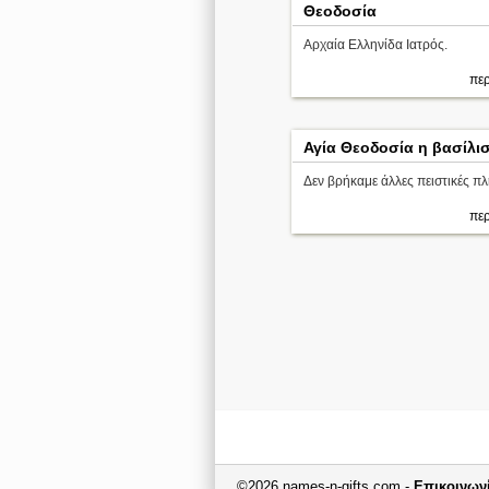
Θεοδοσία
Αρχαία Ελληνίδα Ιατρός.
περ
Αγία Θεοδοσία η βασίλι
Δεν βρήκαμε άλλες πειστικές π
περ
©2026 names-n-gifts.com -
Επικοινων