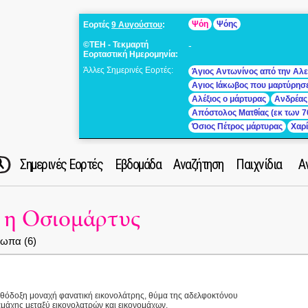
Ψόη
Ψόης
Εορτές
9 Αυγούστου
:
©ΤΕΗ - Τεκμαρτή
-
Εορταστική Ημερομηνία:
Άλλες Σημερινές Εορτές:
Άγιος Αντωνίνος από την Αλε
Αγιος Ιάκωβος που μαρτύρησ
Αλέξιος ο μάρτυρας
Ανδρέας
Απόστολος Ματθίας (εκ των 7
Όσιος Πέτρος μάρτυρας
Χαρ
Σημερινές Εορτές
Εβδομάδα
Αναζήτηση
Παιχνίδια
Α
 η Οσιομάρτυς
ωπα (6)
θόδοξη μοναχή φανατική εικονολάτρης, θύμα της αδελφοκτόνου
αμάχης μεταξύ εικονολατρών και εικονομάχων.