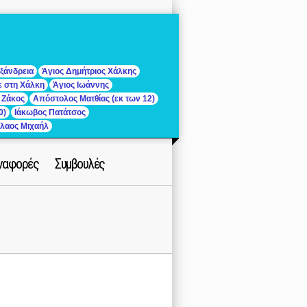
ξάνδρεια
Άγιος Δημήτριος Χάλκης
ε στη Χάλκη
Άγιος Ιωάννης
 Ζάκος
Απόστολος Ματθίας (εκ των 12)
0)
Ιάκωβος Πατάτσος
ίλαος Μιχαήλ
ναφορές
Συμβουλές