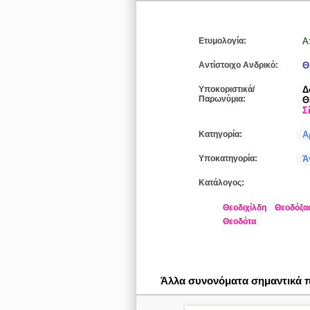
Ετυμολογία:
Α
Αντίστοιχο Ανδρικό:
Θ
Υποκοριστικά/
Δ
Παρωνύμια:
Θ
Σ
Κατηγορία:
Α
Υποκατηγορία:
Ά
Κατάλογος:
Θεοδιχίλδη
Θεοδόξα
Θεοδότα
Άλλα συνονόματα σημαντικά