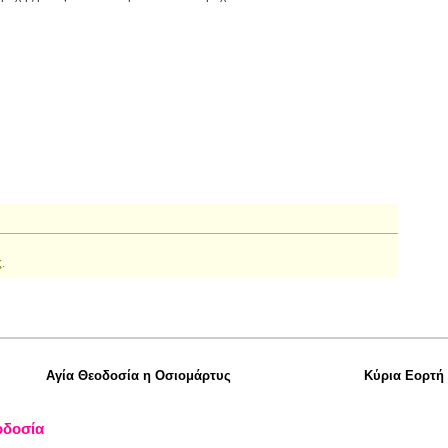
.
Αγία Θεοδοσία η Οσιομάρτυς
Κύρια Εορτή
οδοσία