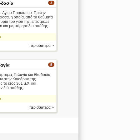
οδοσία
3
υ Αγίου Προκοπίου. Πρώην
ρισσα, η οποία, από τα θαύματα
τύριο του γιου της, επέστρεψε
ό και μαρτύρησε δια σπάθης.
ο
περισσότερα >
λαγία
5
άρτυρες Πελαγία και Θεοδοσία,
ν στην Καισάρεια της
ς το έτος 361 μ.Χ. και
αν διά σπάθης.
ο
περισσότερα >