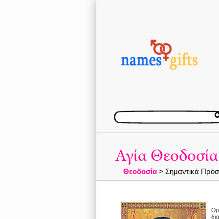
Αγία Θεοδοσία
Θεοδοσία
> Σημαντικά Πρόσ
Ορ
δι