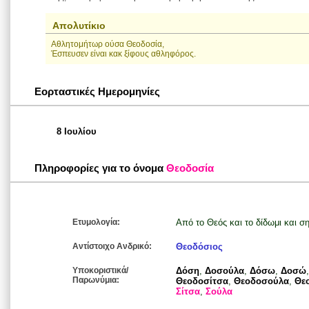
Απολυτίκιο
Aθλητομήτωρ ούσα Θεοδοσία,
Έσπευσεν είναι κακ ξίφους αθληφόρος.
Εορταστικές Ημερομηνίες
8 Ιουλίου
Πληροφορίες για το όνομα
Θεοδοσία
Ετυμολογία:
Από το Θεός και το δίδωμι και σ
Αντίστοιχο Ανδρικό:
Θεοδόσιος
Υποκοριστικά/
Δόση
,
Δοσούλα
,
Δόσω
,
Δοσώ
Παρωνύμια:
Θεοδοσίτσα
,
Θεοδοσούλα
,
Θε
Σίτσα
,
Σούλα