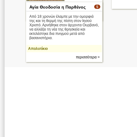
Αγία Θεοδοσία η Παρθένος
5
Απολυτίκιο
περισσότερα >
Από 18 χρονών έλαμπε με την ομορφιά
της και τη θερμή της πίστη στον Ιησού
Χριστό. Αρνήθηκε στον άρχοντα Ουρβανό,
να αλλάξει τη νέα της θρησκεία και
εκτελέστηκε δια πνιγμού μετά από
βασανιστήρια.
Απολυτίκιο
περισσότερα >