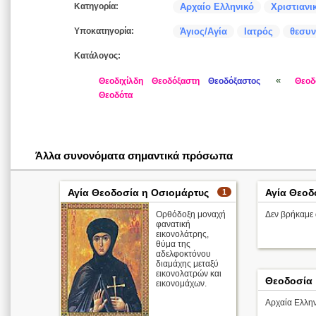
Κατηγορία:
Αρχαίο Ελληνικό
Χριστιανι
Υποκατηγορία:
Άγιος/Αγία
Ιατρός
θεσυν
Κατάλογος:
«
Θεοδιχίλδη
Θεοδόξαστη
Θεοδόξαστος
Θεοδ
Θεοδότα
Άλλα συνονόματα σημαντικά πρόσωπα
Αγία Θεοδοσία η Οσιομάρτυς
Αγία Θεοδ
1
Ορθόδοξη μοναχή
Δεν βρήκαμε 
φανατική
εικονολάτρης,
θύμα της
αδελφοκτόνου
διαμάχης μεταξύ
εικονολατρών και
Θεοδοσία
εικονομάχων.
Αρχαία Ελλην