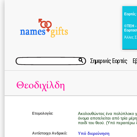
Εορτές
©ΤΕΗ -
Εορτασ
Άλλες Σ
Σημερινές Εορτές
Ε
Θεοδιχίλδη
Ετυμολογία:
Ακολουθώντας ένα πολύπλοκο γλ
όνομα αποτελείται από τρία μέρη ‘θ
παιδί του θεού. (Υπό περαιτέρω 
Αντίστοιχο Ανδρικό:
Υπό διερεύνηση