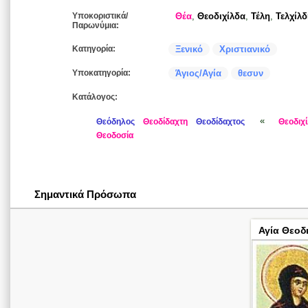
Υποκοριστικά/
Θέα
,
Θεοδιχίλδα
,
Τέλη
,
Τελχίλ
Παρωνύμια:
Κατηγορία:
Ξενικό
Χριστιανικό
Υποκατηγορία:
Άγιος/Αγία
θεσυν
Κατάλογος:
«
Θεόδηλος
Θεοδίδαχτη
Θεοδίδαχτος
Θεοδιχ
Θεοδοσία
Σημαντικά Πρόσωπα
Αγία Θεοδ