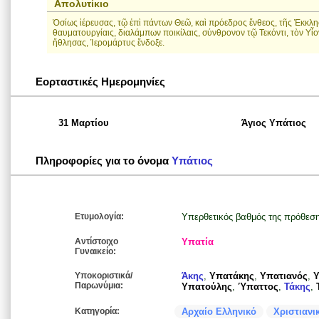
Απολυτίκιο
Ὁσίως ἱέρευσας, τῷ ἐπὶ πάντων Θεῶ, καὶ πρόεδρος ἔνθεος, τῆς Ἐκκλ
θαυματουργίαις, διαλάμπων ποικίλαις, σύνθρονον τῷ Τεκόντι, τὸν Υἷον
ἤθλησας, Ἱερομάρτυς ἔνδοξε.
Εορταστικές Ημερομηνίες
31 Μαρτίου
Άγιος Υπάτιος
Πληροφορίες για το όνομα
Υπάτιος
Ετυμολογία:
Υπερθετικός βαθμός της πρόθεση
Αντίστοιχο
Υπατία
Γυναικείο:
Υποκοριστικά/
Άκης
,
Υπατάκης
,
Υπατιανός
,
Υ
Παρωνύμια:
Υπατούλης
,
Ύπαττος
,
Τάκης
,
Κατηγορία:
Αρχαίο Ελληνικό
Χριστιανι