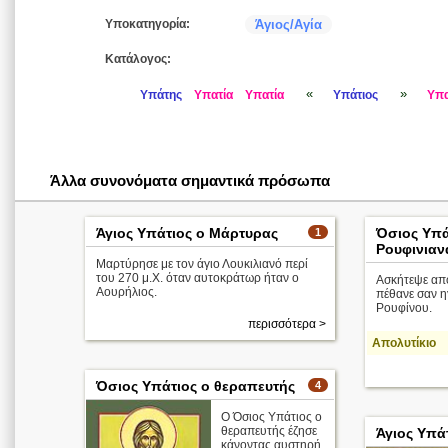
Υποκατηγορία:
Άγιος/Αγία
Κατάλογος:
«
»
Υπάτης
Υπατία
Υπατία
Υπάτιος
Υπα
Άλλα συνονόματα σημαντικά πρόσωπα
Άγιος Υπάτιος ο Μάρτυρας
Όσιος Υπά
1
Ρουφινιαν
Μαρτύρησε με τον άγιο Λουκιλιανό περί
του 270 μ.Χ. όταν αυτοκράτωρ ήταν ο
Ασκήτεψε απ
Αουρήλιος.
πέθανε σαν η
Ρουφίνου.
περισσότερα >
Απολυτίκιο
Όσιος Υπάτιος ο θεραπευτής
4
Ο Όσιος Υπάτιος ο
θεραπευτής έζησε
Άγιος Υπά
κάνοντας αυστηρή