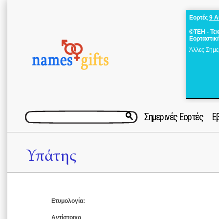
Εορτές
9 
©ΤΕΗ - Τε
Εορταστικ
Άλλες Σημε
Σημερινές Εορτές
Ε
Υπάτης
Ετυμολογία:
Αντίστοιχο