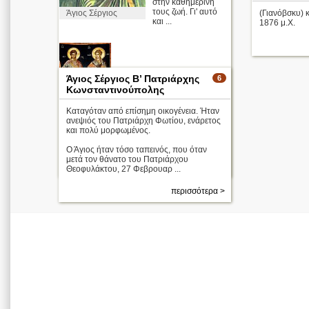
στην καθημερινή
τους ζωή. Γι' αυτό
(Γιανόβσκυ) κ
Άγιος Σέργιος
και ...
1876 μ.Χ.
Άγιος Σέργιος Β’ Πατριάρχης
6
Κωνσταντινούπολης
Καταγόταν από επίσημη οικογένεια. Ήταν
ανεψιός του Πατριάρχη Φωτίου, ενάρετος
Άγιοι Σέργιος
και Βάκχος
και πολύ μορφωμένος.
Απολυτίκιο
Ο Άγιος ήταν τόσο ταπεινός, που όταν
μετά τον θάνατο του Πατριάρχου
περισσότερα >
Θεοφυλάκτου, 27 Φεβρουαρ ...
περισσότερα >