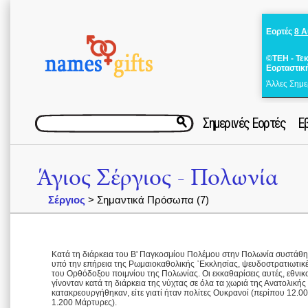
Εορτές
8 
©ΤΕΗ - Τε
Εορταστικ
Άλλες Σημε
Σημερινές Εορτές
Ε
Άγιος Σέργιος - Πολωνία
Σέργιος
> Σημαντικά Πρόσωπα (7)
Κατά τη διάρκεια του Β' Παγκοσμίου Πολέμου στην Πολωνία συστάθη
υπό την επήρεια της Ρωμαιοκαθολικής ᾿Εκκλησίας, ψευδοστρατιωτικ
του Ορθόδοξου ποιμνίου της Πολωνίας. Οι εκκαθαρίσεις αυτές, εθνι
γίνονταν κατά τη διάρκεια της νύχτας σε όλα τα χωριά της Ανατολική
κατακρεουργήθηκαν, είτε γιατί ήταν πολίτες Ουκρανοί (περίπου 12.000
1.200 Μάρτυρες).