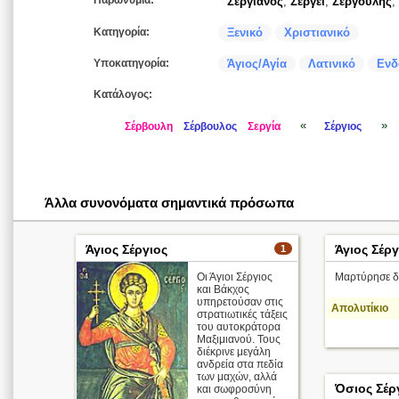
Παρωνύμια:
Σεργιανός
,
Σεργέι
,
Σεργούλης
,
Κατηγορία:
Ξενικό
Χριστιανικό
Υποκατηγορία:
Άγιος/Αγία
Λατινικό
Ενδ
Κατάλογος:
«
»
Σέρβουλη
Σέρβουλος
Σεργία
Σέργιος
Άλλα συνονόματα σημαντικά πρόσωπα
Άγιος Σέργιος
Άγιος Σέργ
1
Οι Άγιοι Σέργιος
Μαρτύρησε δι
και Βάκχος
υπηρετούσαν στις
Απολυτίκιο
στρατιωτικές τάξεις
του αυτοκράτορα
Μαξιμιανού. Τους
διέκρινε μεγάλη
ανδρεία στα πεδία
των μαχών, αλλά
Όσιος Σέρ
και σωφροσύνη