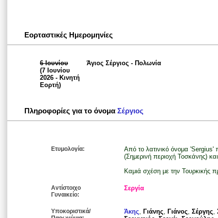
Εορταστικές Ημερομηνίες
6 Ιουνίου
Άγιος Σέργιος - Πολωνία
(7 Ιουνίου
2026 - Κινητή
Εορτή)
Πληροφορίες για το όνομα
Σέργιος
Ετυμολογία:
Από το λατινικό όνομα 'Sergius'
(Σημερινή περιοχή Τοσκάνης) κα
Καμιά σχέση με την Τουρκικής πρ
Αντίστοιχο
Σεργία
Γυναικείο:
Υποκοριστικά/
Άκης
,
Γιάνης
,
Γιάνος
,
Σέργης
,