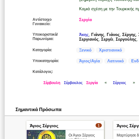
Καμιά σχέση με την Τουρκικής πρ
Αντίστοιχο
Σεργία
Γυναικείο:
Υποκοριστικά/
Άκης
,
Γιάνης
,
Γιάνος
,
Σέργης
,
Παρωνύμια:
Σεργιανός
,
Σεργέι
,
Σεργούλης
,
Κατηγορία:
Ξενικό
Χριστιανικό
Υποκατηγορία:
Άγιος/Αγία
Λατινικό
Ενδ
Κατάλογος:
«
»
Σέρβουλη
Σέρβουλος
Σεργία
Σέργιος
Σημαντικά Πρόσωπα
Άγιος Σέργιος
Άγιος Σέργ
1
Οι Άγιοι Σέργιος
Μαρτύρησε δι