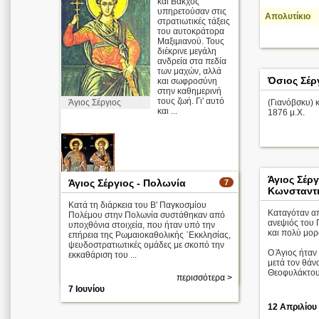
και Βάκχος
υπηρετούσαν στις
Απολυτίκιο
στρατιωτικές τάξεις
του αυτοκράτορα
Μαξιμιανού. Τους
διέκρινε μεγάλη
ανδρεία στα πεδία
των μαχών, αλλά
Όσιος Σέρ
και σωφροσύνη
στην καθημερινή
τους ζωή. Γι' αυτό
(Γιανόβσκυ) κ
Άγιος Σέργιος
και ...
1876 μ.Χ.
Άγιος Σέργ
Άγιος Σέργιος - Πολωνία
7
Κωνσταντ
Κατά τη διάρκεια του Β' Παγκοσμίου
Καταγόταν απ
Άγιοι Σέργιος
Πολέμου στην Πολωνία συστάθηκαν από
και Βάκχος
ανεψιός του 
υποχθόνια στοιχεία, που ήταν υπό την
και πολύ μο
επήρεια της Ρωμαιοκαθολικής ᾿Εκκλησίας,
Απολυτίκιο
ψευδοστρατιωτικές ομάδες με σκοπό την
Ο Άγιος ήταν
εκκαθάριση του ...
περισσότερα >
μετά τον θάν
7 Οκτωβρίου
Θεοφυλάκτου,
περισσότερα >
7 Ιουνίου
12 Απριλίου