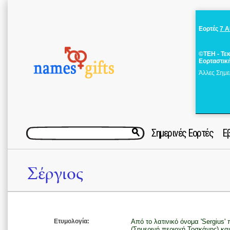
Εορτές
7 
©ΤΕΗ - Τε
Εορταστικ
Άλλες Σημε
Σημερινές Εορτές
Ε
Σέργιος
Ετυμολογία:
Από το λατινικό όνομα 'Sergius'
(Σημερινή περιοχή Τοσκάνης) κα