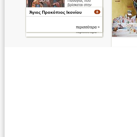
Παναγίας που
βρίσκεται στην
Ιερά, Βασιλική και
Άγιος Προκόπιος Ικονίου
8
Σταυροπηγιακή
Μονή Παναγίας
του ...
περισσότερα >
περισσότερα >