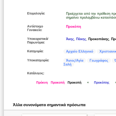
Ετυμολογία:
Προέρχεται από την πρόθεση πρ
σημαίνει προλαμβάνω καταστάσε
Αντίστοιχο
Προκόπη
Γυναικείο:
Υποκοριστικά/
Άκης
,
Πάκης
,
Προκοπάκης
,
Πρ
Παρωνύμια:
Κατηγορία:
Αρχαίο Ελληνικό
Χριστιανι
Υποκατηγορία:
Άγιος/Αγία
Γεωγράφος
Σαλή
Κατάλογος:
«
Πρόκνη
Προκοπή
Προκοπή
Προκόπης
Άλλα συνονόματα σημαντικά πρόσωπα