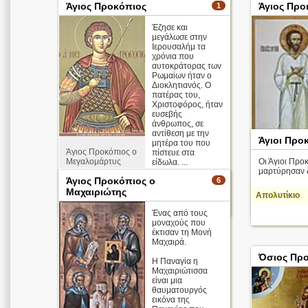
Άγιος Προκόπιος
Άγιος Προ
1
Έζησε και
μεγάλωσε στην
Ιερουσαλήμ τα
χρόνια που
αυτοκράτορας των
Ρωμαίων ήταν ο
Διοκλητιανός. Ο
πατέρας του,
Χριστοφόρος, ήταν
ευσεβής
άνθρωπος, σε
αντίθεση με την
Άγιοι Προ
μητέρα του που
Άγιος Προκόπιος ο
πίστευε στα
Οι Άγιοι Προ
Μεγαλομάρτυς
είδωλα. ...
μαρτύρησαν δ
Άγιος Προκόπιος ο
6
Απολυτίκιο
Μαχαιριώτης
Απολυτίκιο
περισσότερα >
Ένας από τους
μοναχούς που
έκτισαν τη Μονή
Μαχαιρά.
Όσιος Πρ
Η Παναγία η
Μαχαιριώτισσα
είναι μια
θαυματουργός
εικόνα της