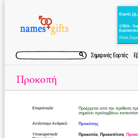
Εορτές
10
©ΤΕΗ - Τε
Εορταστικ
Άλλες Σημε
Σημερινές Εορτές
Ε
Προκοπή
Ετυμολογία:
Προέρχεται από την πρόθεση πρ
σημαίνει προλαμβάνω καταστάσε
Αντίστοιχο Ανδρικό:
Προκόπης
Υποκοριστικά/
Προκοπία
,
Προκοπίτσα
,
Προκ