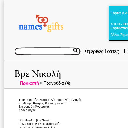
Εορτές
8 
©ΤΕΗ - Τε
Εορταστικ
Άλλες Σημε
Σημερινές Εορτές
Ε
Βρε Νικολή
Προκοπή
> Τραγούδια (4)
Τραγουδιστής: Στράτος Κύπριος - Λίτσα Ζανέτ
Συνθέτης: Κύπρος Χαραλάμπους
Στιχουργός: Άγνωστος
Χρονολογία:
Βρε Νικολή, βρε Νικολή
παντρέψου να ‘χεις προκοπή,
με τις μικρές που έμπλεξες