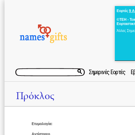
Εορτές
9 
©ΤΕΗ - Τε
Εορταστικ
Άλλες Σημε
Σημερινές Εορτές
Ε
Πρόκλος
Ετυμολογία:
Αντίστοιχο