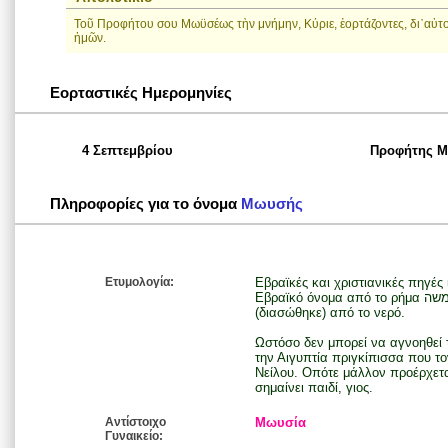
Τοῦ Προφήτου σου Μωϋσέως τὴν μνήμην, Κύριε, ἑορτάζοντες, δι᾽αὐ
ἡμῶν.
Εορταστικές Ημερομηνίες
4 Σεπτεμβρίου
Προφήτης Μ
Πληροφορίες για το όνομα
Μωυσής
Ετυμολογία:
Εβραϊκές και χριστιανικές πηγές 
Εβραϊκό όνομα από το ρήμα משה (μασιά), και σημαίνει αυτόν που βγήκε
(διασώθηκε) από το νερό.
Ωστόσο δεν μπορεί να αγνοηθεί τ
την Αιγυπτία πριγκίπισσα που τ
Νείλου. Οπότε μάλλον προέρχεται
σημαίνει παιδί, γιος.
Αντίστοιχο
Μωυσία
Γυναικείο: