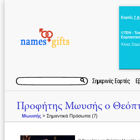
Εορτές
7 
©ΤΕΗ - Τε
Εορταστικ
Άλλες Σημε
Σημερινές Εορτές
Ε
Προφήτης Μωυσής ο Θεόπ
Μωυσής
> Σημαντικά Πρόσωπα (7)