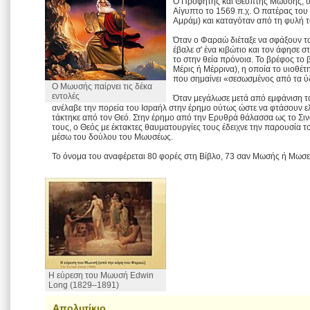
Ο Προφήτης και Θεόπτης Μωυσής, υπ
Αίγυπτο το 1569 π.χ. Ο πατέρας του
Αμράμ) και καταγόταν από τη φυλή το
Όταν ο Φαραώ διέταξε να σφάξουν τ
έβαλε σ' ένα κιβώτιο και τον άφησε σ
το στην θεία πρόνοια. Το βρέφος το
Mέρις ή Mέρρινα), η οποία το υιοθέ
που σημαίνει «σεσωσμένος από τα ύ
Ο Μωυσής παίρνει τις δέκα
εντολές
Όταν μεγάλωσε μετά από εμφάνιση τ
ανέλαβε την πορεία του Ισραήλ στην έρημο ούτως ώστε να φτάσουν ε
τάκτηκε από τον Θεό. Στην έρημο από την Ερυθρά θάλασσα ως το Σιν
τους, ο Θεός με έκτακτες θαυματουργίες τους έδειχνε την παρουσία τ
μέσω του δούλου του Μωυσέως.
Το όνομα του αναφέρεται 80 φορές στη Βίβλο, 73 σαν Μωσής ή Μωσε
Η εύρεση του Μωυσή Edwin
Long (1829–1891)
Απολυτίκιο