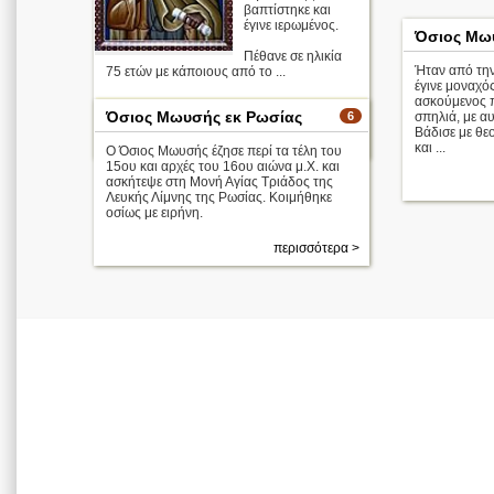
βαπτίστηκε και
έγινε ιερωμένος.
Όσιος Μω
Πέθανε σε ηλικία
Ήταν από την
75 ετών με κάποιους από το ...
έγινε μοναχός
ασκούμενος π
Απολυτίκιο
Όσιος Μωυσής εκ Ρωσίας
6
σπηλιά, με α
Βάδισε με θε
περισσότερα >
και ...
Ο Όσιος Μωυσής έζησε περί τα τέλη του
15ου και αρχές του 16ου αιώνα μ.Χ. και
ασκήτεψε στη Μονή Αγίας Τριάδος της
Λευκής Λίμνης της Ρωσίας. Κοιμήθηκε
οσίως με ειρήνη.
περισσότερα >