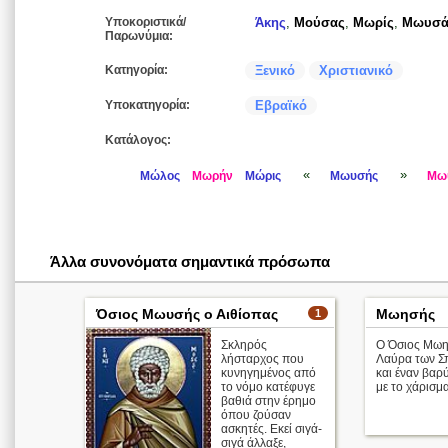
Υποκοριστικά/
Άκης
,
Μούσας
,
Μωρίς
,
Μωυσά
Παρωνύμια:
Κατηγορία:
Ξενικό
Χριστιανικό
Υποκατηγορία:
Εβραϊκό
Κατάλογος:
«
»
Μώλος
Μωρήν
Μώρις
Μωυσής
Μω
Άλλα συνονόματα σημαντικά πρόσωπα
Όσιος Μωυσής ο Αιθίοπας
Μωησής
1
Σκληρός
Ο Όσιος Μωησ
λήσταρχος που
Λαύρα των Σ
κυνηγημένος από
και έναν βαρ
το νόμο κατέφυγε
με το χάρισμ
βαθιά στην έρημο
όπου ζούσαν
ασκητές. Εκεί σιγά-
σιγά άλλαξε,