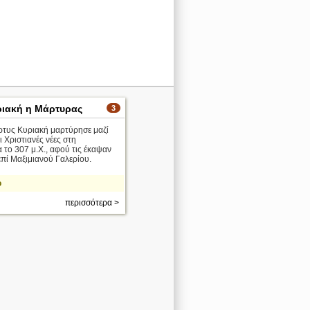
ριακή η Μάρτυρας
3
ρτυς Κυριακή μαρτύρησε μαζί
ι Χριστιανές νέες στη
 το 307 μ.Χ., αφού τις έκαψαν
επί Μαξιμιανού Γαλερίου.
ο
περισσότερα >