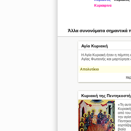
Κυριαφινα
Άλλα συνονόματα σημαντικά
Αγία Κυριακή
Η Αγία Κυριακή ήταν η πέμπτη 
Αγίας Φωτεινής και μαρτύρησε 
Απολυτίκιο
περ
Κυριακή της Πεντηκοστή
«Τη αυτ
Κυριακή
από του
την αγία
Πεντηκο
εορτάζο
βιαία