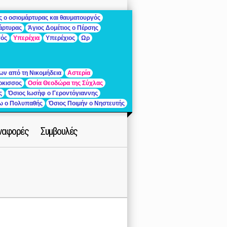
ς ο οσιομάρτυρας και θαυματουργός
μάρτυρας
Άγιος Δομέτιος ο Πέρσης
γός
Υπερέχια
Υπερέχιος
Ωρ
ων από τη Νικομήδεια
Αστερία
ρκισσος
Οσία Θεοδώρα της Σύχλας
ς
Όσιος Ιωσὴφ ο Γεροντόγιαννης
ίω ο Πολυπαθής
Όσιος Ποιμήν ο Νηστευτής
ναφορές
Συμβουλές