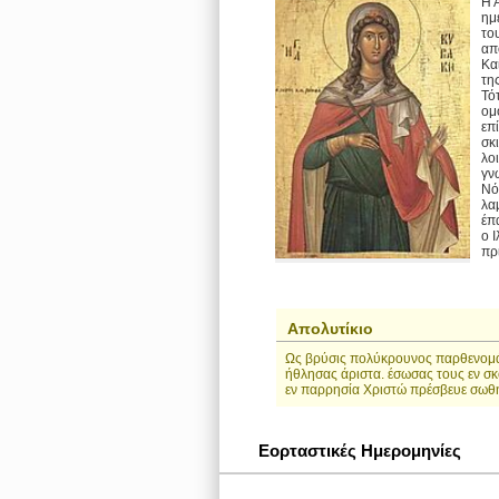
Η 
ημ
το
απ
Κα
της
Τό
ομ
επ
σκ
λο
γν
Νό
λα
έπ
ο 
πρ
Απολυτίκιο
Ως βρύσις πολύκρουνος παρθενομάρ
ήθλησας άριστα. έσωσας τους εν σκ
εν παρρησία Χριστώ πρέσβευε σωθή
Εορταστικές Ημερομηνίες