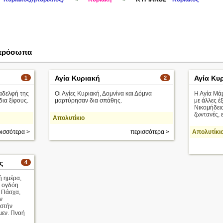
 πρόσωπα
Αγία Κυριακή
Αγία Κυ
1
2
αδελφή της
Οι Αγίες Κυριακή, Δομνίνα και Δόμνα
Η Αγία Μά
δια ξίφους.
μαρτύρησαν δια σπάθης.
με άλλες έξ
Νικομήδεια
ζωντανές, 
Απολυτίκιο
ισσότερα >
περισσότερα >
Απολυτίκι
ς
4
ή ημέρα,
 ογδόη
 Πάσχα,
ν
στήν
μεν. Πνοή