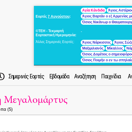
Αγία Κάνδιδα
Άγιος Αστέριο
Άγιος Βαρτάν ο εξ Αρμενίας 
Εορτές
7 Αυγούστου
:
Όσιος Νικάνωρ ο Θαυματουρ
©ΤΕΗ - Τεκμαρτή
-
Εορταστική Ημερομηνία:
Άλλες Σημερινές Εορτές:
Άγιος Νάρκισσος
Άγιος Σώζ
Μαξιμιλιανός
Μίκαλλος
Νά
Όσιος Δομέτιος ο σημειοφόρο
Όσιος Ποιμήν ο εν τω σπηλα
Σημερινές Εορτές
Εβδομάδα
Αναζήτηση
Παιχνίδια
Α
η Μεγαλομάρτυς
πα (5)