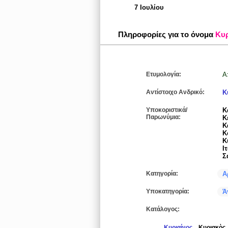
7 Ιουλίου
Πληροφορίες για το όνομα
Κυ
Ετυμολογία:
Α
Αντίστοιχο Ανδρικό:
Κ
Υποκοριστικά/
Κ
Παρωνύμια:
Κ
Κ
Κ
Κ
Ι
Σ
Κατηγορία:
Α
Υποκατηγορία:
Ά
Κατάλογος:
Κυριαίνος
Κυριακὸς