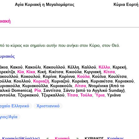
Αγία Κυριακή η Μεγαλομάρτυς
Κύρια Εορτή
ριακή
πό το κύριος και σημαίνει αυτήν που ανήκει στον Κύριο, στον Θεό.
υριακός
άκια
,
Κακού
,
Κακούλι
,
Κακουλλού
,
Κέλλη
,
Καλλού
,
Κέλλυ
,
Κερεκή
,
ερεκίτζα
,
Κία
,
Κίκα
,
Κική
,
Κικίτσα
,
Κικούλα
,
Κιργιακή
,
Κίτσα
,
ακουλλού
,
Κοκουλού
,
Κορίνα
,
Κορίννα
,
Κούλα
,
Κούλια
,
Κουλίτσα
,
ούλλα
,
Κουλλού
,
Κυριαζή
,
Κυριαζού
,
Κυριάκη
,
Κυριακίτσα
,
Κυριακού
,
υριακούλα
,
Κυριακούλλα
,
Κυριακούλι
,
Λίτσα
,
Ντομένικα (Από το
ταλικό Domenica)
,
Ρία
,
Σαντίτσα
,
Σάντυ (από το Αγγλικό Sunday)
,
αντούλα
,
Τζυρκακού
,
Τζυρκαλλού
,
Τίτσα
,
Τούλα
,
Ύρια
,
Υριάνα
ρχαίο Ελληνικό
Χριστιανικό
γιος/Αγία
«
»
Κυριακὸς(ἢΚύριλλος)
Κυριακή
ΚΥΡΙΑΚΟΣ
Κυριάκος