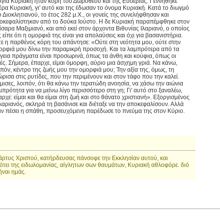
Αγία Κυριακή ήταν κόρη του Δωροθέου και της Ευσεβίας. Γεννήθηκε
έρα Κυριακή, γι' αυτό και της έδωσαν το όνομα Κυριακή. Κατά το διωγμό
υ Διοκλητιανού, το έτος 282 μ.Χ., οι γονείς της συνελήφθησαν και
οκεφαλίστηκαν από το δούκα Ιούστο. Η δε Κυριακή παραπέμφθηκε στον
ίσαρα Μαξιμιανό, και από εκεί στον άρχοντα Βιθυνίας Ιλαριανό, ο οποίος
 είπε ότι η ομορφιά της είναι για απολαύσεις και όχι για βασανιστήρια.
τε η παρθένος κόρη του απάντησε: «Ούτε στη νεότητα μου, ούτε στην
ορφιά μου δίνω την παραμικρή προσοχή. Και τα λαμπρότερα από τα
ίγεια πράγματα είναι προσωρινά, όπως τα άνθη και κούφια, όπως οι
ιές. Σήμερα, έπαρχε, είμαι όμορφη, αύριο μια άσχημη γριά. Να κάνω,
ιπόν, κέντρο της ζωής μου την ομορφιά μου; Την αξία της, όμως, τη
ώρισα στις ρυτίδες, που την περιμένουν και στον τάφο που την καλεί.
μισες, λοιπόν, ότι θα κάνω την τερατώδη ανοησία, να χάσω την αιώνια
μπρότητα για να μείνω λίγο περισσότερο στη γη; Γι' αυτό στο ξαναλέω,
αρχε: είμαι και θα είμαι στη ζωή και στο θάνατο χριστιανή». Εξοργισμένος
Ιλαριανός, σκληρά τη βασάνισε και διέταξε να την αποκεφαλίσουν. Αλλά
ιν πέσει η σπάθη, προσευχόμενη παρέδωσε το πνεύμα της στον Κύριο.
τυς Χριστού, κατήρδευσας πάνσοφε την Εκκλησίαν αυτού, και
ότει της ειδωλομανίας, αίγλητων σων θαυμάτων, Κυριακή αθλοφόρε. διό
ναι ημάς.