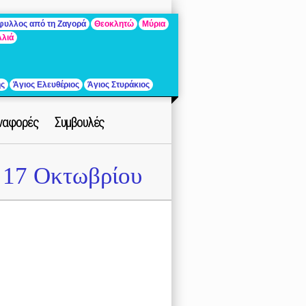
άφυλλος από τη Ζαγορά
Θεοκλητώ
Μύρια
λλιά
ής
Άγιος Ελευθέριος
Άγιος Στυράκιος
ναφορές
Συμβουλές
17 Οκτωβρίου