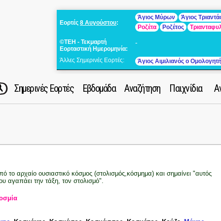
Άγιος Μύρων
Άγιος Τριαντ
Εορτές
8 Αυγούστου
:
Ροζέτα
Ροζέτος
Τριανταφυ
©ΤΕΗ - Τεκμαρτή
-
Εορταστική Ημερομηνία:
Άλλες Σημερινές Εορτές:
Άγιος Αιμιλιανός ο Ομολογητ
Σημερινές Εορτές
Εβδομάδα
Αναζήτηση
Παιχνίδια
Α
πό το αρχαίο ουσιαστικό κόσμος (στολισμός,κόσμημα) και σημαίνει "αυτός
ου αγαπάει την τάξη, τον στολισμό".
οσμία