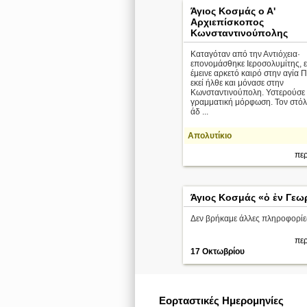
Άγιος Κοσμάς ο Α'
Αρχιεπίσκοπος
Κωνσταντινούπολης
Καταγόταν από την Αντιόχεια·
επονομάσθηκε Ιεροσολυμίτης, 
έμεινε αρκετό καιρό στην αγία 
εκεί ήλθε και μόνασε στην
Κωνσταντινούπολη. Υστερούσε 
γραμματική μόρφωση. Τον στόλ
άδ ...
Απολυτίκιο
περ
Άγιος Κοσμάς «ὁ ἐν Γεω
Δεν βρήκαμε άλλες πληροφορίε
περ
17 Οκτωβρίου
Εορταστικές Ημερομηνίες