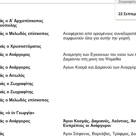
Ζωγραφίτε
22 Σεπτεμ
άς ο Α' Αρχιεπίσκοπος
νούπολης
άς ο Μελωδός επίσκοπος
Αναφέρεται από ορισμένους συναξαριστέ
συμφωνούν όλοι για αυτήν την γιορτή
μάς ο Χρυσοστόματος
άς ο Ανάργυρος
Αναμνηση των Εγκαινιων του ναου των 
Δαμιανου στη μονη του Ψαμαθια
άς ο Ανάργυρος
Αγίων Κοσμά και Δαμιανού των Αναργύ
άς ο Αιτωλός
άς ο Ζωγραφίτης
άς ο Ζωγραφίτης
άς ο Μελωδός επίσκοπος
άς «ὁ ἐν Γεωργίᾳ»
άς ο Ανάργυρος
Άγιοι Κοσμάς, Δαμιανός, Λεόντιος, Άν
Ευπρέπιος οι Ανάργυροι
άς
Άγιοι Στέφανος, Bαρνάβας, Tρόφιμος, Δ