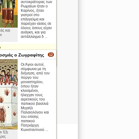
αυτοκράτορας των
Ρωμαίων ήταν ο
Καρίνος, ήταν
γιατροί στο
επάγγελμα και
παρείχαν ιάσεις σε
όλους όσους είχαν
άς και
ανάγκη, και για
οι
αντάλλαγμα δ ...
ο
οσμάς ο Ζωγραφίτης
12
περισσότερα >
Οι Άγιοι αυτοί,
σύμφωνα με τη
διήγηση, από τον
πύργο του
μοναστηρίου,
όπου ήταν
κλεισμένοι,
ήλεγχαν τους
αιρετικούς του
παπικού βασιλιά
Μιχαήλ
Παλαιολόγου και
του επίσης
παπικού
Πατριάρχη
Κωνσταντινού ...
ι Έξι
ρες