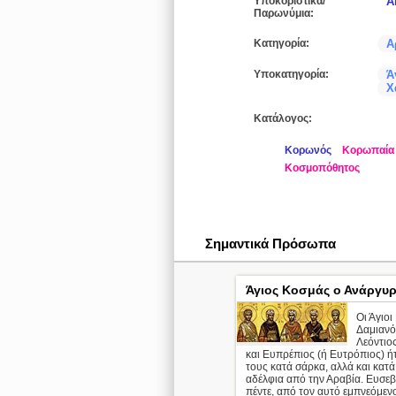
Υποκοριστικά/
Ά
Παρωνύμια:
Κατηγορία:
Α
Υποκατηγορία:
Ά
Χ
Κατάλογος:
Κορωνός
Κορωπαία
Κοσμοπόθητος
Σημαντικά Πρόσωπα
Άγιος Κοσμάς ο Ανάργυ
Οι Άγιοι
Δαμιανό
Λεόντιο
και Ευπρέπιος (ή Eυτρόπιος) ή
τους κατά σάρκα, αλλά και κατ
αδέλφια από την Αραβία. Ευσεβε
πέντε, από τον αυτό εμπνεόμενοι