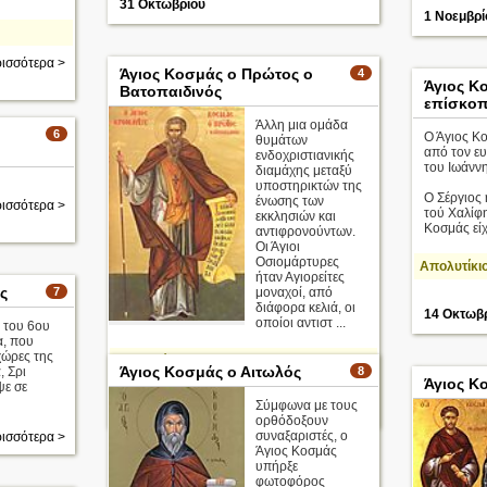
31 Οκτωβρίου
1 Νοεμβρί
ισσότερα >
Άγιος Κοσμάς ο Πρώτος ο
4
Άγιος Κ
Βατοπαιδινός
επίσκοπ
Άλλη μια ομάδα
6
Ο Άγιος Κ
θυμάτων
από τον ευ
ενδοχριστιανικής
του Ιωάνν
διαμάχης μεταξύ
υποστηρικτών της
Ο Σέργιος
ένωσης των
ισσότερα >
τού Χαλίφ
εκκλησιών και
Κοσμάς είχα
αντιφρονούντων.
Οι Άγιοι
Οσιομάρτυρες
Απολυτίκι
ήταν Αγιορείτες
ς
7
μοναχοί, από
διάφορα κελιά, οι
14 Οκτωβ
οποίοι αντιστ ...
 του 6ου
α, που
χώρες της
Απολυτίκιο
Άγιος Κοσμάς ο Αιτωλός
, Σρι
8
Άγιος Κ
ψε σε
περισσότερα >
Σύμφωνα με τους
5 Δεκεμβρίου
ορθόδοξουν
συναξαριστές, ο
ισσότερα >
Άγιος Κοσμάς
υπήρξε
φωτοφόρος