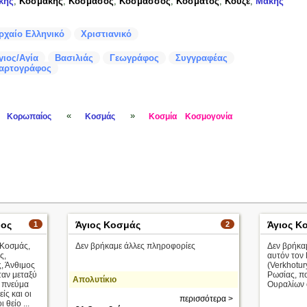
κης
,
Κοσμάκης
,
Κοσμάσος
,
Κοσμάσσος
,
Κοσμάτος
,
Κούζε
,
Μάκης
ρχαίο Ελληνικό
Χριστιανικό
γιος/Αγία
Βασιλιάς
Γεωγράφος
Συγγραφέας
αρτογράφος
«
»
Κορωπαίος
Κοσμάς
Κοσμία
Κοσμογονία
ρος
Άγιος Κοσμάς
Άγιος Κ
1
2
 Κοσμάς,
Δεν βρήκαμε άλλες πληροφορίες
Δεν βρήκα
ς,
αυτόν τον
ς, Άνθιμος
(Verkhotur
ταν μεταξύ
Ρωσίας, πο
Απολυτίκιο
ά πνεύμα
Ουραλίων 
ίς και οι
περισσότερα >
 θείο ...