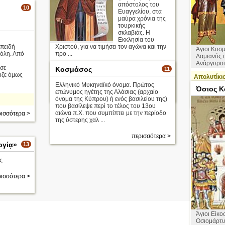
απόστολος του
10
Ευαγγελίου, στα
μαύρα χρόνια της
τουρκικής
σκλαβιάς. Η
Εκκλησία του
επειδή
Χριστού, για να τιμήσει τον αγώνα και την
Άγιοι Κοσμ
Πόλη. Από
προ ...
Δαμιανός 
Ανάργυροι
σε
Κοσμάσος
11
Απολυτίκιο
ιζε όμως
Απολυτίκι
Ελληνικό Μυκηναϊκό όνομα. Πρώτος
περισσότερα >
Όσιος Κ
επώνυμος ηγέτης της Αλάσιας (αρχαίο
24 Αυγούστου
όνομα της Κύπρου) ή ενός βασιλείου της)
1 Ιουλίου
που βασίλεψε περί το τέλος του 13ου
αιώνα π.Χ. που συμπίπτει με την περίοδο
ισσότερα >
της ύστερης χαλ ...
περισσότερα >
ργίᾳ»
13
ς
ισσότερα >
Άγιοι Είκοσ
Οσιομάρτυ