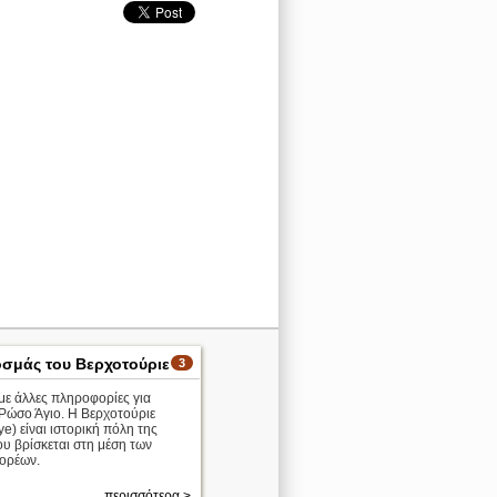
οσμάς του Βερχοτούριε
3
με άλλες πληροφορίες για
 Ρώσο Άγιο. Η Βερχοτούριε
ye) είναι ιστορική πόλη της
υ βρίσκεται στη μέση των
ορέων.
περισσότερα >