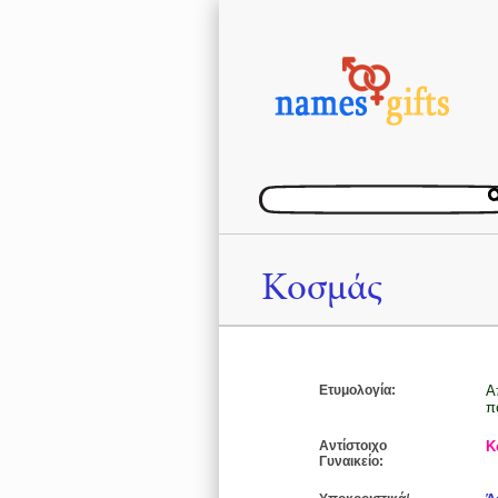
Κοσμάς
Ετυμολογία:
Α
π
Αντίστοιχο
Κ
Γυναικείο: