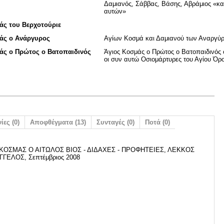
Δαμιανός, Σάββας, Bάσης, Αβράμιος «και
αυτών»
άς του Βερχοτούριε
άς ο Ανάργυρος
Αγίων Κοσμά και Δαμιανού των Αναργύ
άς ο Πρώτος ο Βατοπαιδινός
Άγιος Κοσμάς ο Πρώτος ο Βατοπαιδινός 
οι συν αυτώ Οσιομάρτυρες του Αγίου Όρ
ίες (0)
Αποφθέγματα (13)
Συνταγές (0)
Ποτά (0)
 ΚΟΣΜΑΣ Ο ΑΙΤΩΛΟΣ ΒΙΟΣ - ΔΙΔΑΧΕΣ - ΠΡΟΦΗΤΕΙΕΣ, ΛΕΚΚΟΣ
ΓΓΕΛΟΣ, Σεπτέμβριος 2008