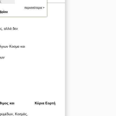
ς
περισσότερα >
βρίου
ς, αλλά δεν
Αγιων Κοσμα και
ρων
θιμος και
Κύρια Εορτή
ορυμέδων, Kοσμάς,