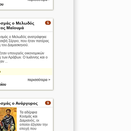
ου
οσμάς ο Μελωδός
5
ος Μαϊουμά
οσμάς ο Μελωδός ανατράφηκε
σεβή Σέργιο, που ήταν πατέρας
η του Δαμασκηνού.
 ήταν υπουργός οικονομικών
η των Αράβων. Ο Ιωάννης και ο
ν ...
ο
περισσότερα >
ρίου
οσμάς ο Ανάργυρος
9
Τα αδέρφια
Κοσμάς και
Δαμιανός, οι
οποίοι έζησαν την
εποχή που