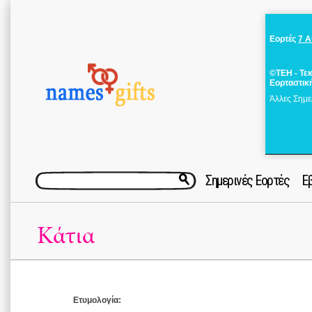
Εορτές
7 
©ΤΕΗ - Τε
Εορταστικ
Άλλες Σημε
Σημερινές Εορτές
Ε
Κάτια
Ετυμολογία: