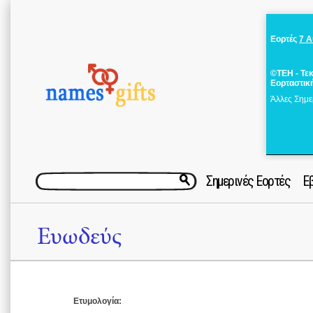
Εορτές
7 
©ΤΕΗ - Τε
Εορταστικ
Άλλες Σημε
Σημερινές Εορτές
Ε
Ευωδεύς
Ετυμολογία: