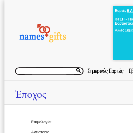
Εορτές
9 
©ΤΕΗ - Τε
Εορταστικ
Άλλες Σημε
Σημερινές Εορτές
Ε
Έποχος
Ετυμολογία:
Αντίστοιχο