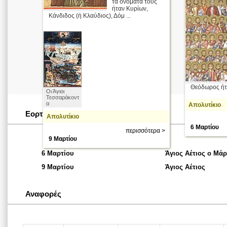
τα ονόματα τους
ήταν Κυρίων,
Κάνδιδος (ή Κλαύδιος), Δόμ ...
Θεόδωρος ήτα
Οι Άγιοι
Τεσσαράκοντ
α
Απολυτίκιο
Εορταστικές Ημερομηνίες
Απολυτίκιο
6 Μαρτίου
περισσότερα >
9 Μαρτίου
6 Μαρτίου
Άγιος Αέτιος ο Μά
9 Μαρτίου
Άγιος Αέτιος
Αναφορές