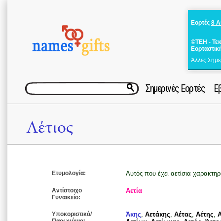
Εορτές
8 
©ΤΕΗ - Τε
Εορταστικ
Άλλες Σημε
Σημερινές Εορτές
Ε
Αέτιος
Ετυμολογία:
Αυτός που έχει αετίσια χαρακτηρ
Αντίστοιχο
Αετία
Γυναικείο:
Υποκοριστικά/
Άκης
,
Αετάκης
,
Αέτας
,
Αέτης
,
Α