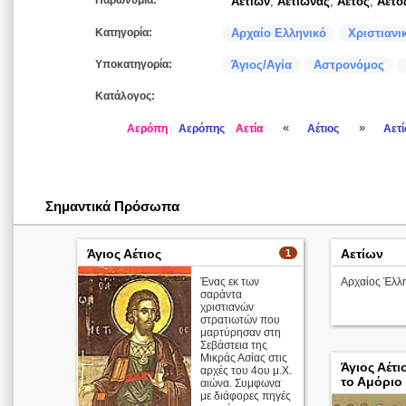
Παρωνύμια:
Αετίων
,
Αετίωνας
,
Αετός
,
Άετο
Κατηγορία:
Αρχαίο Ελληνικό
Χριστιανι
Υποκατηγορία:
Άγιος/Αγία
Αστρονόμος
Κατάλογος:
«
»
Αερόπη
Αερόπης
Αετία
Αέτιος
Αετ
Σημαντικά Πρόσωπα
Άγιος Αέτιος
Αετίων
1
Ένας εκ των
Αρχαίος Έλλ
σαράντα
χριστιανών
στρατιωτών που
μαρτύρησαν στη
Σεβάστεια της
Μικράς Ασίας στις
Άγιος Αέτ
αρχές του 4ου μ.Χ.
το Αμόριο
αιώνα. Συμφωνα
με διάφορες πηγές