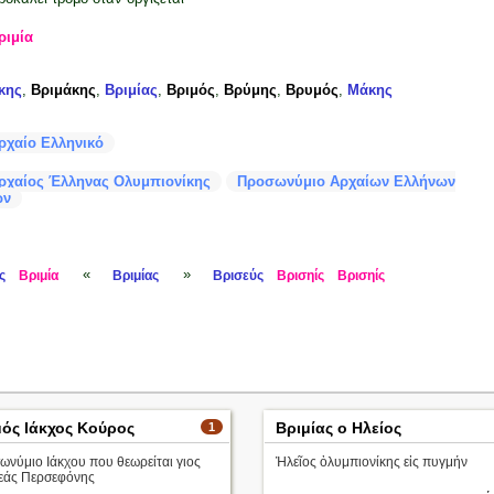
ριμία
κης
,
Βριμάκης
,
Βριμίας
,
Βριμός
,
Βρύμης
,
Βρυμός
,
Μάκης
ρχαίο Ελληνικό
ρχαίος Έλληνας Ολυμπιονίκης
Προσωνύμιο Αρχαίων Ελλήνων
ών
«
»
ς
Βριμία
Βριμίας
Βρισεύς
Βρισηίς
Βρισηίς
μός Ιάκχος Κούρος
Βριμίας ο Ηλείος
1
νύμιο Ιάκχου που θεωρείται γιος
Ἠλεῖος ὀλυμπιονίκης εἰς πυγμήν
θεάς Περσεφόνης