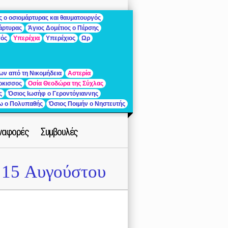
ς ο οσιομάρτυρας και θαυματουργός
μάρτυρας
Άγιος Δομέτιος ο Πέρσης
γός
Υπερέχια
Υπερέχιος
Ωρ
ων από τη Νικομήδεια
Αστερία
ρκισσος
Οσία Θεοδώρα της Σύχλας
ς
Όσιος Ιωσὴφ ο Γεροντόγιαννης
ίω ο Πολυπαθής
Όσιος Ποιμήν ο Νηστευτής
ναφορές
Συμβουλές
15 Αυγούστου