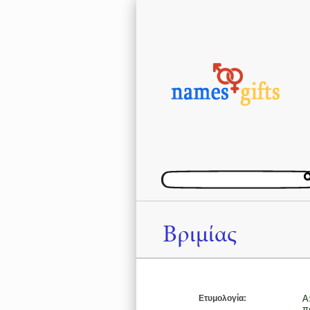
Βριμίας
Ετυμολογία:
Α
π