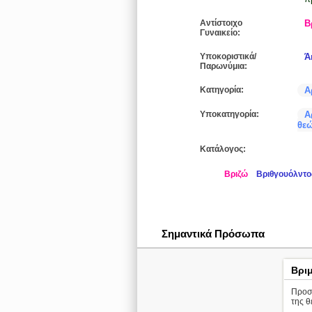
Αντίστοιχο
Β
Γυναικείο:
Υποκοριστικά/
Ά
Παρωνύμια:
Κατηγορία:
Α
Υποκατηγορία:
Α
θε
Κατάλογος:
Βριζώ
Βριθγουόλντο
Σημαντικά Πρόσωπα
Βρι
Προσω
της 