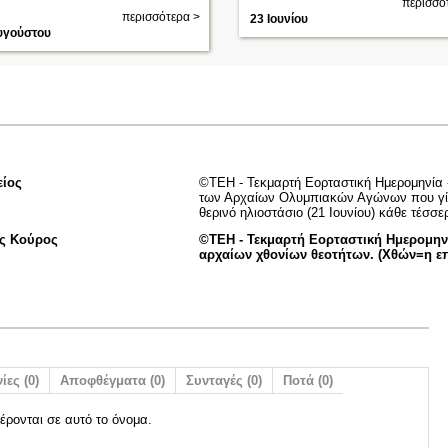
περισσό
περισσότερα >
23 Ιουνίου
υγούστου
είος
©TEH - Τεκμαρτή Εορταστική Ημερομηνία 
των Αρχαίων Ολυμπιακών Αγώνων που γίν
θερινό ηλιοστάσιο (21 Ιουνίου) κάθε τέσσε
ος Κούρος
©ΤΕΗ - Τεκμαρτή Εορταστική Ημερομην
αρχαίων χθονίων θεοτήτων. (Χθών=η επ
ίες (0)
Αποφθέγματα (0)
Συνταγές (0)
Ποτά (0)
έρονται σε αυτό το όνομα.