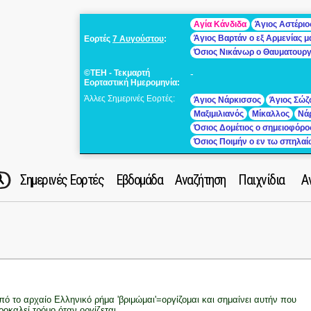
Αγία Κάνδιδα
Άγιος Αστέριο
Άγιος Βαρτάν ο εξ Αρμενίας 
Εορτές
7 Αυγούστου
:
Όσιος Νικάνωρ ο Θαυματουρ
©ΤΕΗ - Τεκμαρτή
-
Εορταστική Ημερομηνία:
Άλλες Σημερινές Εορτές:
Άγιος Νάρκισσος
Άγιος Σώζ
Μαξιμιλιανός
Μίκαλλος
Νά
Όσιος Δομέτιος ο σημειοφόρο
Όσιος Ποιμήν ο εν τω σπηλα
Σημερινές Εορτές
Εβδομάδα
Αναζήτηση
Παιχνίδια
Α
πό το αρχαίο Ελληνικό ρήμα 'βριμώμαι'=οργίζομαι και σημαίνει αυτήν που
ροκαλεί τρόμο όταν οργίζεται