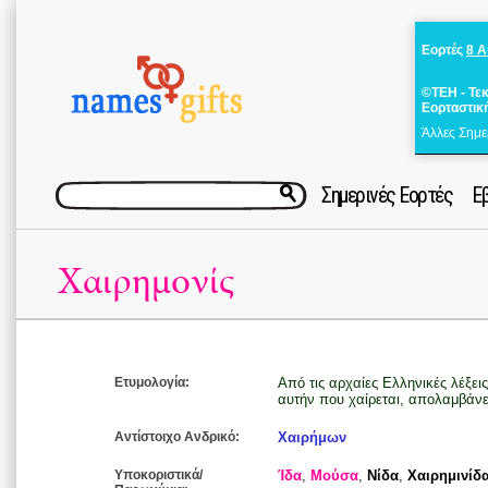
Εορτές
8 
©ΤΕΗ - Τε
Εορταστικ
Άλλες Σημε
Σημερινές Εορτές
Ε
Χαιρημονίς
Ετυμολογία:
Από τις αρχαίες Ελληνικές λέξεις
αυτήν που χαίρεται, απολαμβάνει
Αντίστοιχο Ανδρικό:
Χαιρήμων
Υποκοριστικά/
Ίδα
,
Μούσα
,
Νίδα
,
Χαιρημινίδ