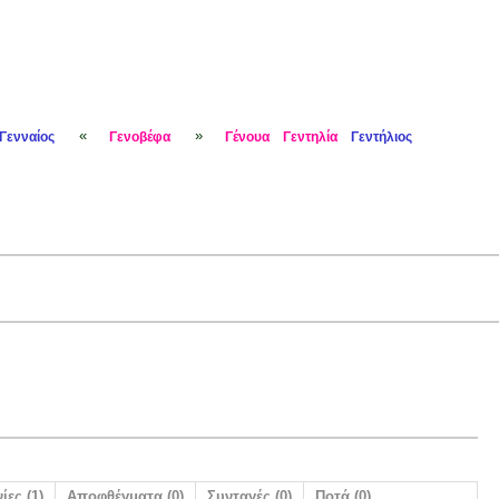
«
»
Γενναίος
Γενοβέφα
Γένουα
Γεντηλία
Γεντήλιος
ίες (1)
Αποφθέγματα (0)
Συνταγές (0)
Ποτά (0)