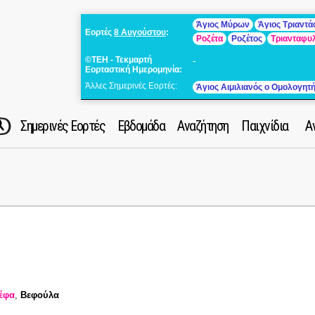
Άγιος Μύρων
Άγιος Τριαντ
Εορτές
8 Αυγούστου
:
Ροζέτα
Ροζέτος
Τριανταφυ
©ΤΕΗ - Τεκμαρτή
-
Εορταστική Ημερομηνία:
Άλλες Σημερινές Εορτές:
Άγιος Αιμιλιανός ο Ομολογητ
Σημερινές Εορτές
Εβδομάδα
Αναζήτηση
Παιχνίδια
Α
έφα
,
Βεφούλα