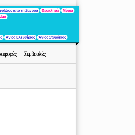
άφυλλος από τη Ζαγορά
Θεοκλητώ
Μύρια
λλιά
ής
Άγιος Ελευθέριος
Άγιος Στυράκιος
ναφορές
Συμβουλές