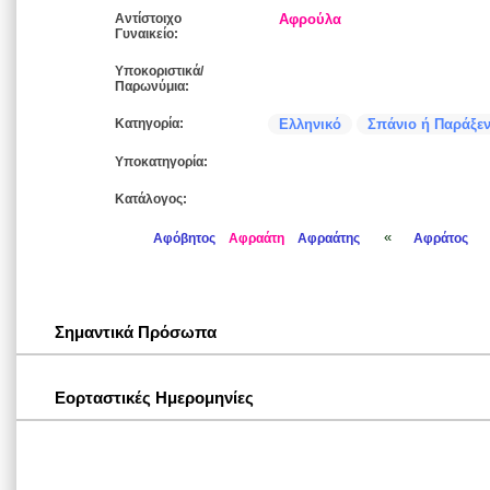
Αντίστοιχο
Αφρούλα
Γυναικείο:
Υποκοριστικά/
Παρωνύμια:
Κατηγορία:
Ελληνικό
Σπάνιο ή Παράξε
Υποκατηγορία:
Κατάλογος:
«
Αφόβητος
Αφραάτη
Αφραάτης
Αφράτος
Σημαντικά Πρόσωπα
Εορταστικές Ημερομηνίες