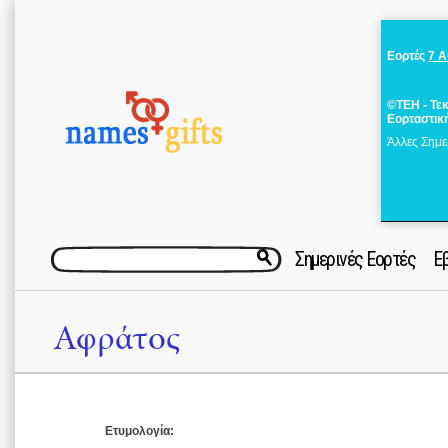
Εορτές
7 
©ΤΕΗ - Τε
Εορταστικ
Άλλες Σημε
Σημερινές Εορτές
Ε
Αφράτος
Ετυμολογία: