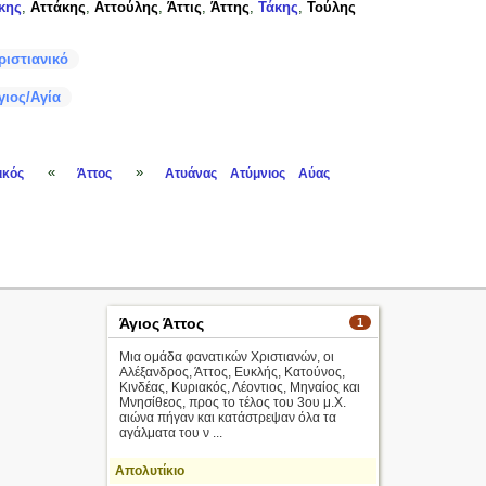
κης
,
Αττάκης
,
Αττούλης
,
Άττις
,
Άττης
,
Τάκης
,
Τούλης
ριστιανικό
γιος/Αγία
«
»
ικός
Άττος
Ατυάνας
Ατύμνιος
Αύας
Άγιος Άττος
1
Μια ομάδα φανατικών Χριστιανών, οι
Αλέξανδρος, Άττος, Ευκλής, Κατούνος,
Κινδέας, Κυριακός, Λέοντιος, Μηναίος και
Μνησίθεος, προς το τέλος του 3ου μ.Χ.
αιώνα πήγαν και κατάστρεψαν όλα τα
αγάλματα του ν ...
Απολυτίκιο