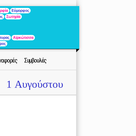
ρφία
Εύμορφος
ος
Σωτηρία
τυρας
Αϊρκώτισσα
ρος
ναφορές
Συμβουλές
1 Αυγούστου