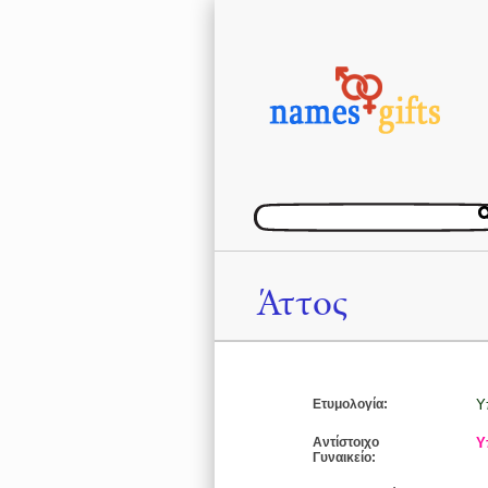
Άττος
Ετυμολογία:
Υ
Αντίστοιχο
Υ
Γυναικείο: