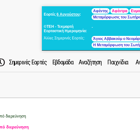
Αφέντης
Αφέντρα
Ευμο
Εορτές
6 Αυγούστου
:
Μεταμόρφωσις του Σωτήρ
©ΤΕΗ - Τεκμαρτή
-
Εορταστική Ημερομηνία:
Άλλες Σημερινές Εορτές:
Άγιος Αββακούμ ο Νεομάρ
Η Μεταμόρφωση του Σωτή
Σημερινές Εορτές
Εβδομάδα
Αναζήτηση
Παιχνίδια
Α
πό διερεύνηση
πό διερεύνηση