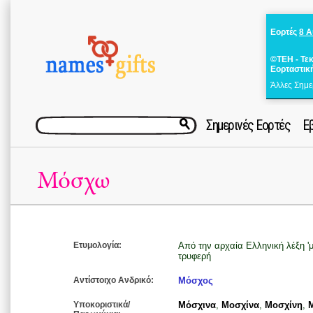
Εορτές
8 
©ΤΕΗ - Τε
Εορταστικ
Άλλες Σημε
Σημερινές Εορτές
Ε
Μόσχω
Ετυμολογία:
Από την αρχαία Ελληνική λέξη 'μ
τρυφερή
Αντίστοιχο Ανδρικό:
Μόσχος
Υποκοριστικά/
Μόσχινα
,
Μοσχίνα
,
Μοσχίνη
,