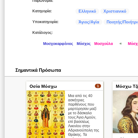
Παρωνύμια:
Κατηγορία:
Ελληνικό
Χριστιανικό
Υποκατηγορία:
Άγιος/Αγία
Ποιητής/Ποιήτρ
Κατάλογος:
«
Μοσχοκαρφένιος
Μόσχος
Μοσχούλα
Μόσ
Σημαντικά Πρόσωπα
Οσία Μόσχω
Μόσχω Τζ
1
Μια από τις 40
ασκήτριες
παρθένους που
μαρτύρησαν μαζί
με το δάσκαλο
τους Άγιο Αμούν,
επί βασιλέως
Λικινίου στην
Αδριανούπολη της
Θράκης. Τα