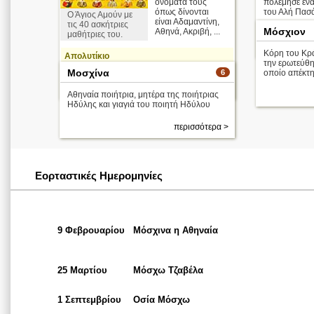
ονόματα τους
πολέμησε εν
όπως δίνονται
του Αλή Πασά
Ο Άγιος Αμούν με
είναι Αδαμαντίνη,
τις 40 ασκήτριες
Μόσχιον
Αθηνά, Ακριβή, ...
μαθήτριες του.
25 Μαρτίου
Κόρη του Κρ
Απολυτίκιο
την ερωτεύθη
Μοσχίνα
6
οποίο απέκτη
περισσότερα >
1 Σεπτεμβρίου
Αθηναία ποιήτρια, μητέρα της ποιήτριας
Ηδύλης και γιαγιά του ποιητή Ηδύλου
περισσότερα >
Εορταστικές Ημερομηνίες
9 Φεβρουαρίου
Μόσχινα η Αθηναία
25 Μαρτίου
Μόσχω Τζαβέλα
1 Σεπτεμβρίου
Οσία Μόσχω