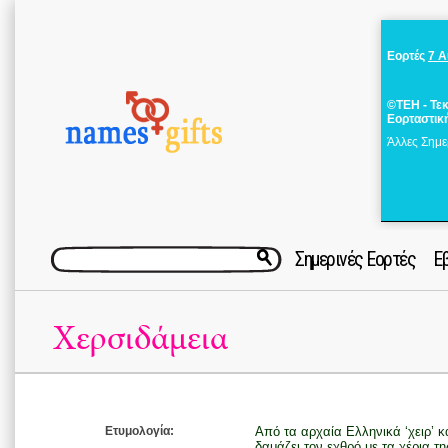
Εορτές
7 
©ΤΕΗ - Τε
Εορταστικ
Άλλες Σημε
Σημερινές Εορτές
Ε
Χερσιδάμεια
Ετυμολογία:
Από τα αρχαία Ελληνικά ‘χειρ’ κα
δαμάζει τον εχθρό με τα χέρια τη