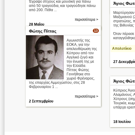
Έγραψε στίχους και μουσική για πάνω
Άγιος Φωτ
από 50 τραγούδια, και τραγούδησε πάνω
από 200. Πέθα ...
Μαρτύρησαν ό
Μαξιμιανού (2
περισσότερα >
στρατιώτες, 
28 Μαΐου
της Βιθυνίας
Φώτης Πίττας
13
Όταν πέρασε 
καταγγέλθηκαν
Αγωνιστής της
ΕΟΚΑ, για την
Απολυτίκιο
απελευθέρωση της
Κύπρου από τον
Αγγλικό ζυγό και
την ένωσή της με
27 Δεκεμβρί
την Ελλάδα.
Πίττας Φώτης
Γεννήθηκε στο
χωριό Φρέναρος,
Άγιος Φώτ
της επαρχίας Αμμοχώστου, στις 28
Φεβρουαρίου 1 ...
Κύπριος Άγιο
Αλαμάνους. Α
περισσότερα >
Χύτρους (σημ
2 Σεπτεμβρίου
Τουρκία, κω
υπάρχει ερει
18 Ιουλίου