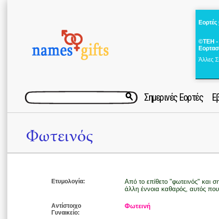
Εορτές
©ΤΕΗ -
Εορτασ
Άλλες Σ
Σημερινές Εορτές
Ε
Φωτεινός
Ετυμολογία:
Από το επίθετο "φωτεινός" και σ
άλλη έννοια καθαρός, αυτός που 
Αντίστοιχο
Φωτεινή
Γυναικείο: