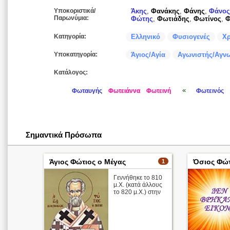
Υποκοριστικά/
Άκης
,
Φανάκης
,
Φάνης
,
Φάνος
Παρωνύμια:
Φώτης
,
Φωτιάδης
,
Φωτίνος
,
Φ
Κατηγορία:
Ελληνικό
Φυσιογενές
Χρ
Υποκατηγορία:
Άγιος/Αγία
Αγωνιστής/Αγνω
Κατάλογος:
«
Φωταυγής
Φωτειάννα
Φωτεινή
Φωτεινός
Σημαντικά Πρόσωπα
Άγιος Φώτιος ο Μέγας
Όσιος Φώτ
1
Γεννήθηκε το 810
μ.Χ. (κατά άλλους
το 820 μ.Χ.) στην