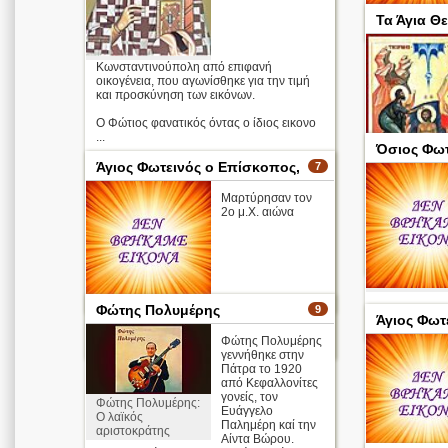
Τα Άγια Θ
Κωνσταντινούπολη από επιφανή
οικογένεια, που αγωνίσθηκε για την τιμή
και προσκύνηση των εικόνων.
Ο Φώτιος φανατικός όντας ο ίδιος εικονο
...
Όσιος Φωτ
Άγιος Φωτεινός ο Επίσκοπος,
7
Μαρτύρησαν τον
2ο μ.Χ. αιώνα
Το 'flioque'
σχηματικά
Απολυτίκιο
6 Ιανουαρίου
περισσότερα >
6 Φεβρουαρίου
Φώτης Πολυμέρης
9
Άγιος Φωτ
24 Μαΐου
περισσότερα >
2 Ιουνίου
Φώτης Πολυμέρης
γεννήθηκε στην
Πάτρα το 1920
από Κεφαλλονίτες
γονείς, τον
Φώτης Πολυμέρης:
Ευάγγελο
Ο λαϊκός
Παλημέρη καί την
αριστοκράτης
Αίντα Βώρου.