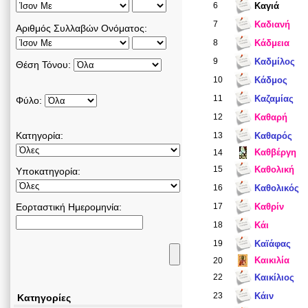
6
Καγιά
7
Καδιανή
Αριθμός Συλλαβών Ονόματος:
8
Κάδμεια
9
Καδμίλος
Θέση Τόνου:
10
Κάδμος
11
Καζαμίας
Φύλο:
12
Καθαρή
Κατηγορία:
13
Καθαρός
Καθβέργη
14
15
Καθολική
Υποκατηγορία:
16
Καθολικός
Εορταστική Ημερομηνία:
17
Καθρίν
18
Κάι
19
Καϊάφας
Καικιλία
20
22
Καικίλιος
23
Κάιν
Κατηγορίες