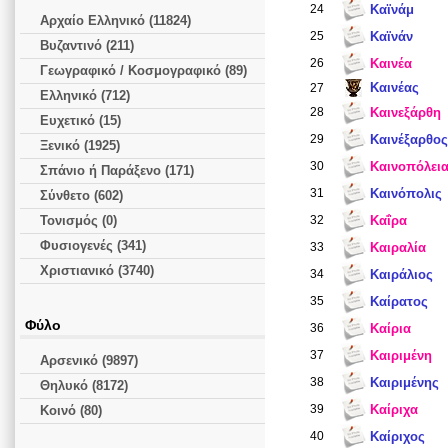
24
Καϊνάμ
Αρχαίο Ελληνικό (11824)
25
Καϊνάν
Βυζαντινό (211)
26
Καινέα
Γεωγραφικό / Κοσμογραφικό (89)
Καινέας
27
Ελληνικό (712)
28
Καινεξάρθη
Ευχετικό (15)
29
Καινέξαρθος
Ξενικό (1925)
30
Καινοπόλει
Σπάνιο ή Παράξενο (171)
31
Καινόπολις
Σύνθετο (602)
Τονισμός (0)
32
Καΐρα
Φυσιογενές (341)
33
Καιραλία
Χριστιανικό (3740)
34
Καιράλιος
35
Καίρατος
Φύλο
36
Καίρια
37
Καιριμένη
Αρσενικό (9897)
38
Καιριμένης
Θηλυκό (8172)
39
Καίριχα
Κοινό (80)
40
Καίριχος