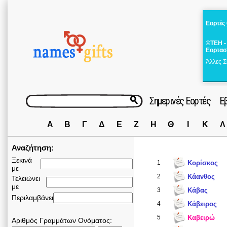
Εορτές
©ΤΕΗ -
Εορτασ
Άλλες Σ
Σημερινές Εορτές
Ε
Α
Β
Γ
Δ
Ε
Ζ
Η
Θ
Ι
Κ
Λ
Αναζήτηση:
Ξεκινά
1
Κoρίσκος
με
2
Κάανθος
Τελειώνει
με
3
Κάβας
Περιλαμβάνει
4
Κάβειρος
5
Καβειρώ
Αριθμός Γραμμάτων Ονόματος: