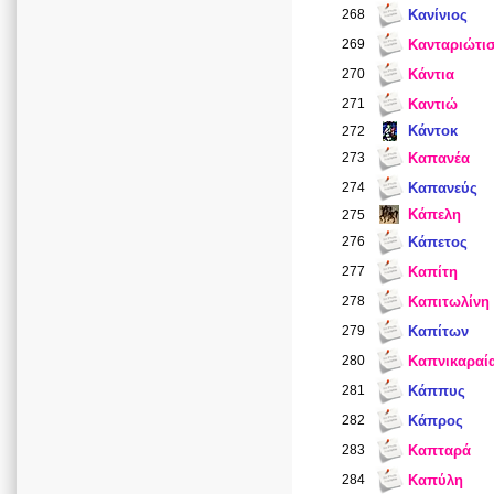
268
Κανίνιος
269
Κανταριώτι
270
Κάντια
271
Καντιώ
Κάντοκ
272
273
Καπανέα
274
Καπανεύς
Κάπελη
275
276
Κάπετος
277
Καπίτη
278
Καπιτωλίνη
279
Καπίτων
280
Καπνικαραί
281
Κάππυς
282
Κάπρος
283
Καπταρά
284
Καπύλη