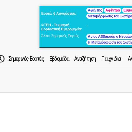
Αφέντης
Αφέντρα
Ευμο
Εορτές
6 Αυγούστου
:
Μεταμόρφωσις του Σωτήρ
©ΤΕΗ - Τεκμαρτή
-
Εορταστική Ημερομηνία:
Άλλες Σημερινές Εορτές:
Άγιος Αββακούμ ο Νεομάρ
Η Μεταμόρφωση του Σωτή
Σημερινές Εορτές
Εβδομάδα
Αναζήτηση
Παιχνίδια
Α