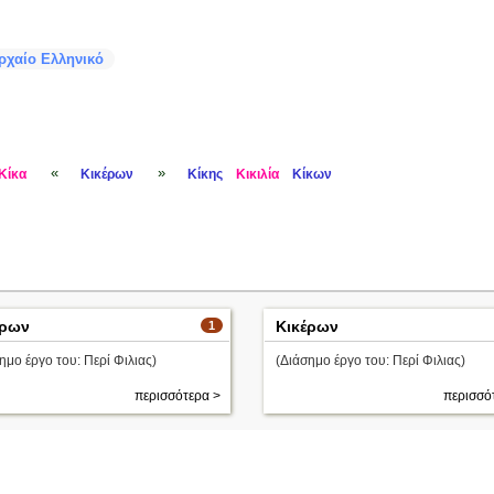
ρχαίο Ελληνικό
«
»
Κίκα
Κικέρων
Κίκης
Κικιλία
Κίκων
έρων
Κικέρων
1
ημο έργο του: Περί Φιλιας)
(Διάσημο έργο του: Περί Φιλιας)
περισσότερα >
περισσό