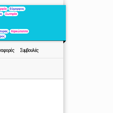
ρφία
Εύμορφος
ος
Σωτηρία
τυρας
Αϊρκώτισσα
ρος
ναφορές
Συμβουλές