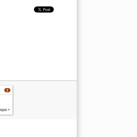
2
τερα >