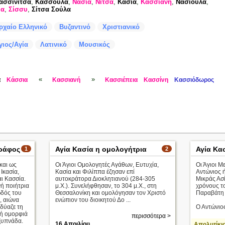
ασσινίτσα
,
Κασσούλα
,
Νάσια
,
Νίτσα
,
Κασία
,
Κασσιανή
,
Νασιούλα
,
ία
,
Σίσσυ
,
Σίτσα Σούλα
ρχαίο Ελληνικό
Βυζαντινό
Χριστιανικό
γιος/Αγία
Λατινικό
Μουσικός
«
»
α
Κάσσια
Κασσιανή
Κασσιέπεια
Κασσίνη
Κασσιόδωρος
ράφος
Αγία Κασία η ομολογήτρια
Αγία Κα
1
2
και ως
Οι Άγιοι Ομολογητές Αγάθων, Ευτυχία,
Οι Άγιοι Μ
 Ικασία,
Κασία και Φιλίππα έζησαν επί
Αντώνιος 
αι Κασσία.
αυτοκράτορα Διοκλητιανού (284-305
Μικράς Ασί
νή ποιήτρια
μ.Χ.). Συνελήφθησαν, το 304 μ.Χ., στη
χρόνους τ
ωδός του
Θεσσαλονίκη και ομολόγησαν τον Χριστό
Παραβάτη (
, αιώνα
ενώπιον του διοικητού Δο ...
δύαζε τη
Ο Αντώνιος
ή ομορφιά
περισσότερα >
εξυπνάδα.
16 Απριλίου
Απολυτίκι