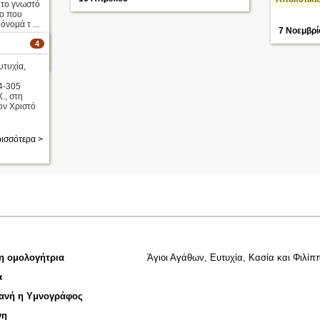
το γνωστό
ο που
όνομά τ ...
7 Νοεμβρί
4
ισσότερα >
υτυχία,
4-305
., στη
ον Χριστό
ισσότερα >
 η ομολογήτρια
Άγιοι Αγάθων, Ευτυχία, Κασία και Φιλίπ
α
ανή η Υμνογράφος
νη