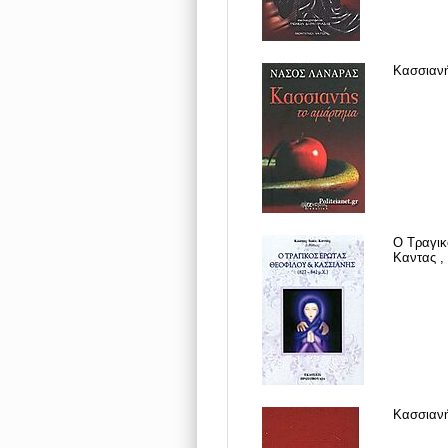
Κασσιανή
Ο Τραγικ
Καντας , 
Κασσιανή