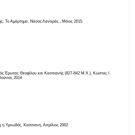
ς, Το Αμάρτημα, Νάσος Λαναράς , Μάιος 2015
ός Έρωτας Θεοφίλου και Κασσιανής (827-842 Μ.Χ.), Κώστας Ι.
Ιούνιος 2014
 η Υμνωδός, Κασσιανη, Απρίλιος 2002