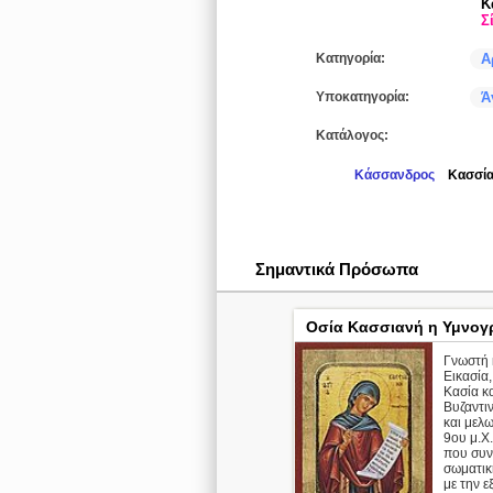
Κ
Σ
Κατηγορία:
Α
Υποκατηγορία:
Ά
Κατάλογος:
Κάσσανδρος
Κασσί
Σημαντικά Πρόσωπα
Οσία Κασσιανή η Υμνογ
Γνωστή 
Εικασία,
Κασία κ
Βυζαντι
και μελ
9ου μ.Χ.
που συν
σωματικ
με την 