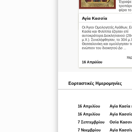
Έγραψε 
τροπάρι
φέρει το 
Αγία Κασσία
περ
7 Σεπτεμβρίου
Οι Άγιοι Ομολογητές Αγάθων, Ε
Κασία και Φιλίππα έζησαν επί
αυτοκράτορα Διοκλητιανού (28
μ.Χ.). Συνελήφθησαν, το 304 μ.Χ
Θεσσαλονίκη και ομολόγησαν τ
ενώπιον του διοικητού Δο ...
περ
16 Απριλίου
Εορταστικές Ημερομηνίες
16 Απριλίου
Αγία Κασία
16 Απριλίου
Αγία Κασσί
7 Σεπτεμβρίου
Οσία Κασσι
7 Νοεμβρίου
Αγία Κασσί