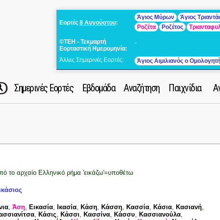
Άγιος Μύρων
Άγιος Τριαντ
Εορτές
8 Αυγούστου
:
Ροζέτα
Ροζέτος
Τριανταφυ
©ΤΕΗ - Τεκμαρτή
-
Εορταστική Ημερομηνία:
Άλλες Σημερινές Εορτές:
Άγιος Αιμιλιανός ο Ομολογητ
Σημερινές Εορτές
Εβδομάδα
Αναζήτηση
Παιχνίδια
Α
πό το αρχαίο Ελληνικό ρήμα 'εικάζω'=υποθέτω
ικάσιος
νια
,
Άση
,
Εικασία
,
Ικασία
,
Κάση
,
Κάσση
,
Κασσία
,
Κάσια
,
Κασιανή
,
ασσιανίτσα
,
Κάσις
,
Κάσσι
,
Κασσίνα
,
Κάσσυ
,
Κασσιανούλα
,