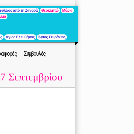
άφυλλος από τη Ζαγορά
Θεοκλητώ
Μύρια
λλιά
ής
Άγιος Ελευθέριος
Άγιος Στυράκιος
ναφορές
Συμβουλές
7 Σεπτεμβρίου