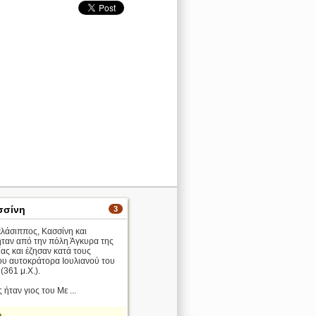
σσίνη
3
ελάσιππος, Κασσίνη και
ήταν από την πόλη Άγκυρα της
ας και έζησαν κατά τους
ου αυτοκράτορα Ιουλιανού του
361 μ.Χ.).
 ήταν γιος του Με ...
ο