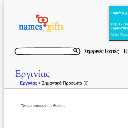
Εορτές
8 
©ΤΕΗ - Τε
Εορταστικ
Άλλες Σημε
Σημερινές Εορτές
Ε
Εργινίας
Εργινίας
> Σημαντικά Πρόσωπα (0)
Όνομα ποταμού της Θράκης