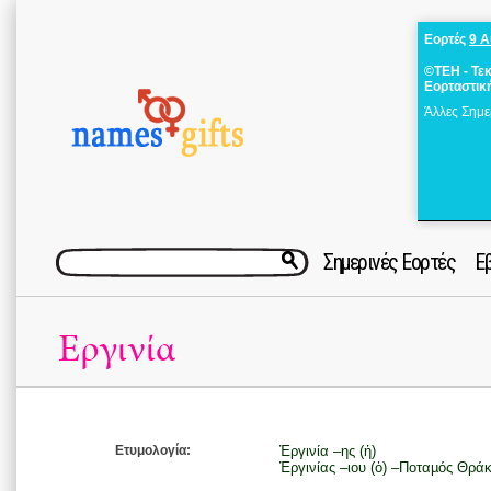
Εορτές
9 
©ΤΕΗ - Τε
Εορταστικ
Άλλες Σημε
Σημερινές Εορτές
Ε
Εργινία
Ετυμολογία:
Ἐργινία –ης (ἡ)
Ἐργινίας –ιου (ὁ) –Ποταµός Θρά