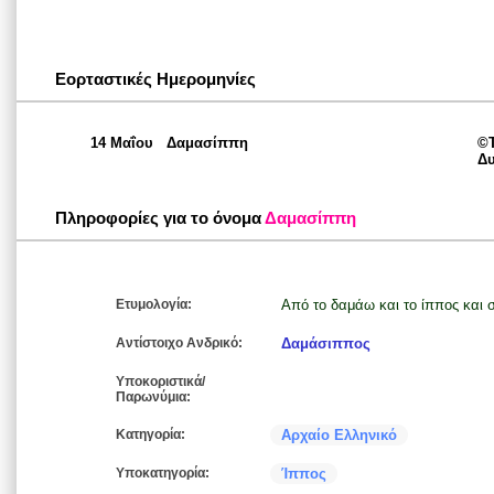
Εορταστικές Ημερομηνίες
14 Μαΐου
Δαμασίππη
©Τ
Δυ
Πληροφορίες για το όνομα
Δαμασίππη
Ετυμολογία:
Από το δαμάω και το ίππος και σ
Αντίστοιχο Ανδρικό:
Δαμάσιππος
Υποκοριστικά/
Παρωνύμια:
Κατηγορία:
Αρχαίο Ελληνικό
Υποκατηγορία:
Ίππος