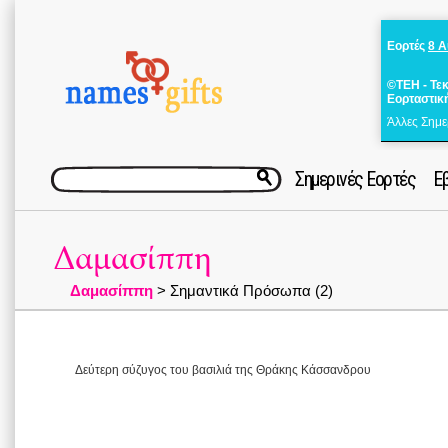
Εορτές
8 
©ΤΕΗ - Τε
Εορταστικ
Άλλες Σημε
Σημερινές Εορτές
Ε
Δαμασίππη
Δαμασίππη
> Σημαντικά Πρόσωπα (2)
Δεύτερη σύζυγος του βασιλιά της Θράκης Κάσσανδρου