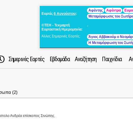
Αφέντης
Αφέντρα
Ευμο
Εορτές
6 Αυγούστου
:
Μεταμόρφωσις του Σωτήρ
©ΤΕΗ - Τεκμαρτή
-
Εορταστική Ημερομηνία:
Άλλες Σημερινές Εορτές:
Άγιος Αββακούμ ο Νεομάρ
Η Μεταμόρφωση του Σωτή
Σημερινές Εορτές
Εβδομάδα
Αναζήτηση
Παιχνίδια
Α
σωπα (2)
όστολο Ανδρέα επίσκοπος Σινώπης.