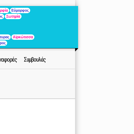
ρφία
Εύμορφος
ος
Σωτηρία
τυρας
Αϊρκώτισσα
ρος
ναφορές
Συμβουλές