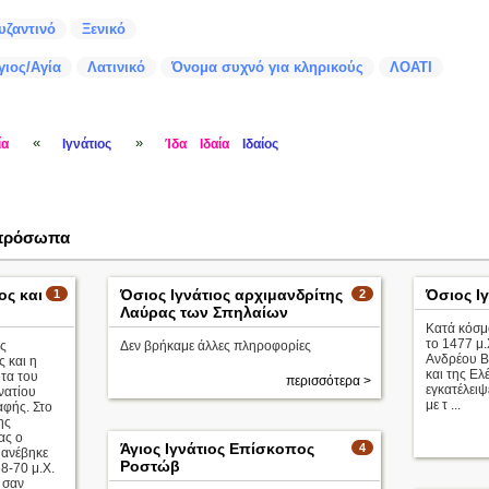
υζαντινό
Ξενικό
γιος/Αγία
Λατινικό
Όνομα συχνό για κληρικούς
ΛΟΑΤΙ
«
»
ία
Ιγνάτιος
Ίδα
Ιδαία
Ιδαίος
 πρόσωπα
ος και
Όσιος Ιγνάτιος αρχιμανδρίτης
Όσιος Ιγ
1
2
Λαύρας των Σπηλαίων
Κατά κόσμ
το 1477 μ.
ς
Δεν βρήκαμε άλλες πληροφορίες
Ανδρέου Β
ς και η
και της Ελ
ητα του
περισσότερα >
εγκατέλειψ
νατίου
με τ ...
αφής. Στο
ης
ας ο
Άγιος Ιγνάτιος Επίσκοπος
4
 ανέβηκε
Ροστώβ
8-70 μ.Χ.
 σαν