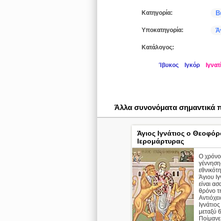
Κατηγορία:
Β
Υποκατηγορία:
Ά
Κατάλογος:
Ίβυκος
Ιγκόρ
Ιγνατ
Άλλα συνονόματα σημαντικά
Άγιος Ιγνάτιος ο Θεοφόρ
Ιερομάρτυρας
Ο χρόνο
γέννηση
εθνικότ
Άγιου Ιγ
είναι ασ
θρόνο τ
Αντιόχει
Ιγνάτιος
μεταξύ 6
Ποίμανε