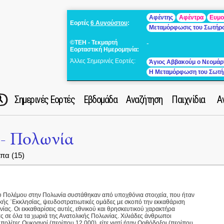
Αφέντης
Αφέντρα
Ευμο
Εορτές
6 Αυγούστου
:
Μεταμόρφωσις του Σωτήρ
©ΤΕΗ - Τεκμαρτή
-
Εορταστική Ημερομηνία:
Άλλες Σημερινές Εορτές:
Άγιος Αββακούμ ο Νεομάρ
Η Μεταμόρφωση του Σωτή
Σημερινές Εορτές
Εβδομάδα
Αναζήτηση
Παιχνίδια
Α
 - Πολωνία
πα (15)
ου Πολέμου στην Πολωνία συστάθηκαν από υποχθόνια στοιχεία, που ήταν
κής ᾿Εκκλησίας, ψευδοστρατιωτικές ομάδες με σκοπό την εκκαθάριση
ας. Οι εκκαθαρίσεις αυτές, εθνικού και θρησκευτικού χαρακτήρα
τας σε όλα τα χωριά της Ανατολικής Πολωνίας. Χιλιάδες άνθρωποι
 πολίτες Ουκρανοί (περίπου 12.000), είτε γιατί ήταν Ορθόδοξοι (περίπου