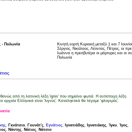
ς - Πολωνία
Κινητή εορτή Κυριακή μεταξύ 1 και 7 Ιουνίο
Σέργιος, Νικόλαος, Λέοντας, Πέτρος, οι πρε
Ιωάννα η πρεσβυτέρα οι μάρτυρες και οι σ
Πολωνία
άτιος
ιθανώς από τη λατινική λέξη 'ignis' που σημαίνει φωτιά. Η αντίστοιχη λέξη
τα αρχαία Ελληνικά είναι 'λιγνύς'. Καταληκτικά θα λέγαμε ‘φλογερός’.
γνατία
κης
,
Γκνάτσιο
,
Γουνάτ'ς
,
Εγνάτιος
,
Ιγνατιάδης
,
Ιγνατιάκης
,
Ίγκυ
,
Ίγος
,
τιος
,
Νάντης
,
Νάτιος
,
Νάτσιο