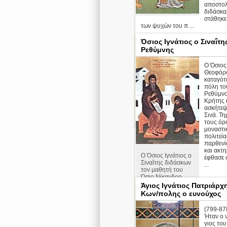
αποστολ
διδάσκα
στάθηκε
των ψυχών του π ...
Όσιος Ιγνάτιος ο Σιναΐτη
Ρεθύμνης
Ο Όσιος
Θεοφόρο
καταγότ
πόλη το
Ρεθύμνο
Κρήτης 
Απολυτίκιο
ασκήτεψ
Σινά. Τ
περ
τους όρ
μοναστι
πολιτεία
παρθενί
και ακτ
Ο Όσιος Ιγνάτιος ο
έφθασε 
Σιναΐτης διδάσκων
...
τον μαθητή του
Όσιο Νίκανδρο
Άγιος Ιγνάτιος Πατριάρχ
Απολυτίκιο
Κων/πολης ο ευνούχος
περ
(799-878
Ήταν ο 
γιος του