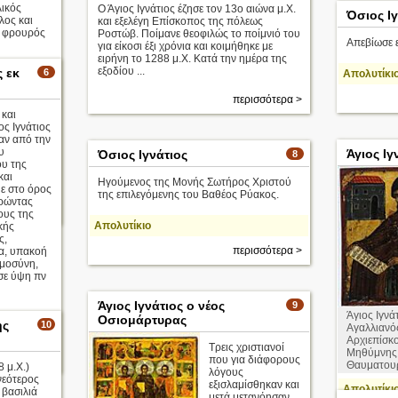
ικός
Ο Άγιος Ιγνάτιος έζησε τον 13ο αιώνα μ.Χ.
Όσιος Ιγ
λος και
και εξελέγη Επίσκοπος της πόλεως
 φρουρός
Ροστώβ. Ποίμανε θεοφιλώς το ποίμνιό του
Απεβίωσε ε
για είκοσι έξι χρόνια και κοιμήθηκε με
ειρήνη το 1288 μ.Χ. Κατά την ημέρα της
εξοδίου ...
ς εκ
6
Απολυτίκι
περισσότερα >
 και
ς Ιγνάτιος
αν από την
υ
Άγιος Ιγ
Όσιος Ιγνάτιος
8
υ της
και
Ηγούμενος της Μονής Σωτήρος Χριστού
ε στο όρος
της επιλεγόμενης του Βαθέος Ρύακος.
ηρώντας
ισσότερα >
ους της
Απολυτίκιο
κής
ς,
περισσότερα >
α, υπακοή
ημοσύνη,
σε ύψη πν
Άγιος Ιγνάτιος ο νέος
9
Άγιος Ιγνά
Οσιομάρτυρας
ης
10
Αγαλλιανό
Αρχιεπίσκ
Τρεις χριστιανοί
Μηθύμνης,
ισσότερα >
που για διάφορους
Θαυματου
 μ.Χ.)
λόγους
νεότερος
εξισλαμίσθηκαν και
Απολυτίκι
 βασιλιά
μετά μετανόησαν.