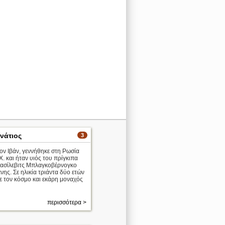
νάτιος
3
ον Ιβάν, γεννήθηκε στη Ρωσία
Χ. και ήταν υιός του πρίγκιπα
ασίλεβιτς Μπλαγκοβέρνογκο
ένης. Σε ηλικία τριάντα δύο ετών
ε τον κόσμο και εκάρη μοναχός
περισσότερα >