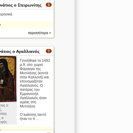
νάτιος ο Στειρωνίτης
5
ιρηνικά.
ο
περισσότερα >
νάτιος ο Αγαλλιανός
7
Γεννήθηκε το 1492
μ.Χ. στο χωριό
Φάραγγα της
Μυτιλήνης (κοντά
στην Καλλονή) και
επονομαζόταν
Αγαλλιανός. Ο
πατέρας του
Εμμανουήλ
Αγαλλιανός ήταν
ιερέας στη
τιος ο
Μυτιλήνη.
ς,
οπος
Ο Ιωάννης (αυτό
 ο
ήταν το π ...
ργός
ο