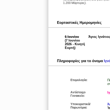
1.200 Μάρτυρες).
Εορταστικές Ημερομηνίες
6 Ιουνίου
Άγιος Ιγνάτιο
(7 Ιουνίου
2026 - Κινητή
Εορτή)
Πληροφορίες για το όνομα
Ιγν
Ετυμολογία:
Π
σ
Αντίστοιχο
Ι
Γυναικείο:
Υποκοριστικά/
Ά
Παρωνύμια:
Ί