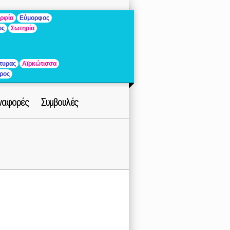
ρφία
Εύμορφος
ος
Σωτηρία
τυρας
Αϊρκώτισσα
ρος
ναφορές
Συμβουλές