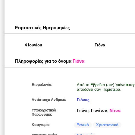
Εορταστικές Ημερομηνίες
4 Ιουνίου
Γιόνα
Πληροφορίες για το όνομα
Γιόνα
Ετυμολογία:
Από το Εβραϊκό (יונה) 'γιόνα'=περιστέρι οπότε στα Ελληνικά θα μπορούσε να
αποδοθεί σαν Περιστέρα.
Αντίστοιχο Ανδρικό:
Γιόνας
Υποκοριστικά/
Γιιόνη
,
Γιονίτσα
,
Νίτσα
Παρωνύμια:
Κατηγορία:
Ξενικό
Χριστιανικό