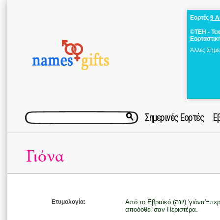
Εορτές
9 
©ΤΕΗ - Τε
Εορταστικ
Άλλες Σημε
Σημερινές Εορτές
Ε
Γιόνα
Ετυμολογία:
Από το Εβραϊκό (יונה) 'γιόνα'=περιστέρι οπότε στα Ελληνικά θα μπορούσε να
αποδοθεί σαν Περιστέρα.