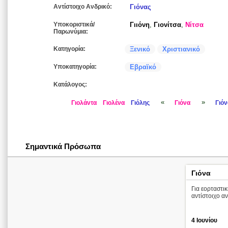
Αντίστοιχο Ανδρικό:
Γιόνας
Υποκοριστικά/
Γιιόνη
,
Γιονίτσα
,
Νίτσα
Παρωνύμια:
Κατηγορία:
Ξενικό
Χριστιανικό
Υποκατηγορία:
Εβραϊκό
Κατάλογος:
«
»
Γιολάντα
Γιολένα
Γιόλης
Γιόνα
Γιόν
Σημαντικά Πρόσωπα
Γιόνα
Για εορταστι
αντίστοιχο α
4 Ιουνίου