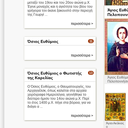
μεταξύ του 19ου και του 20ου αιώνα μ.Χ.
Έγινε μοναχός και η αγιότητα του βίου του
Άγιος Ευθ
γρήγορα τον έκανε ξακουστό στην περιοχή
Πελοπονν
της Γεωργί ...
περισσότερα >
Απολυτίκιο
Όσιος Ευθύμιος
11
περισσότερα >
Όσιος Ευθύμιος ο Φωτιστής
13
της Καρελίας
Άγιος Ευθύμι
Πελοποννήσι
Ο Όσιος Ευθύμιος, ο Θαυματουργός, του
Αρχαγγέλσκ, όπως καλείται στα αρχαία
χειρόγραφα Ημερολόγια, γεννήθηκε το
δεύτερο ήμισυ του 14ου αιώνα μ.Χ. Περί
το έτος 1400 μ.Χ. πήγε στα βόρεια, για να
διάγει α ...
περισσότερα >
Άγιοι Ακάκιος
ο