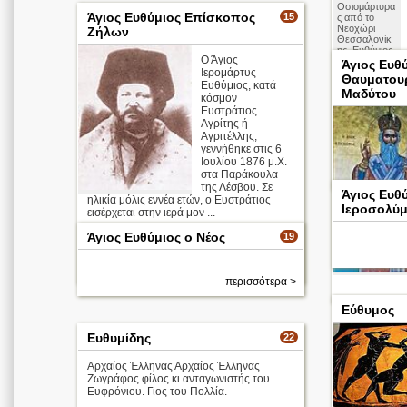
Οσιομάρτυρα
Άγιος Ευθύμιος Επίσκοπος
15
ς από το
Νεοχώρι
Ζήλων
Θεσσαλονίκ
ης, Ευθύμιος
Ο Άγιος
ο
Άγιος Ευθ
Ιερομάρτυς
Πελοποννήσ
Θαυματου
ιος και
Ευθύμιος, κατά
Μαδύτου
Ιγνάτιος ο
κόσμον
νέος
Ευστράτιος
Οσιομάρτυρα
Αγρίτης ή
ς
Αγριτέλλης,
γεννήθηκε στις 6
Απολυτίκιο
Ιουλίου 1876 μ.Χ.
στα Παράκουλα
της Λέσβου. Σε
Άγιος Ευθ
ηλικία μόλις εννέα ετών, ο Ευστράτιος
Ιεροσολύ
εισέρχεται στην ιερά μον ...
Άγιος Ευθύμιος ο Νέος
19
Απολυτίκιο
περισσότερα >
περισσότερα >
Εύθυμος
Ευθυμίδης
22
Αρχαίος Έλληνας Αρχαίος Έλληνας
Ζωγράφος φίλος κι ανταγωνιστής του
Ευφρόνιου. Γιος του Πολλία.