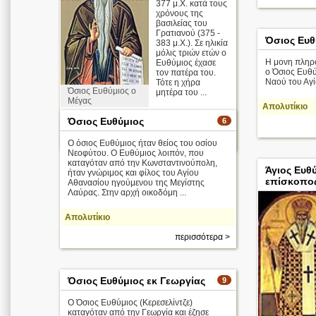
377 μ.Χ. κατά τους
χρόνους της
βασιλείας του
Γρατιανού (375 -
Όσιος Ευθ
383 μ.Χ.). Σε ηλικία
μόλις τριών ετών ο
Η μονη πληρο
Ευθύμιος έχασε
ο Όσιος Ευθύ
τον πατέρα του.
Ναού του Αγ
Τότε η χήρα
Όσιος Ευθύμιος ο
μητέρα του ...
Μέγας
Απολυτίκιο
Απολυτίκιο
Όσιος Ευθύμιος
6
περισσότερα >
Ο όσιος Ευθύμιος ήταν θείος του οσίου
Νεοφύτου. Ο Ευθύμιος λοιπόν, που
καταγόταν από την Κωνσταντινούπολη,
Άγιος Ευθ
ήταν γνώριμος και φίλος του Αγίου
επίσκοπο
Αθανασίου ηγούμενου της Μεγίστης
Λαύρας. Στην αρχή οικοδόμη ...
Απολυτίκιο
περισσότερα >
Όσιος Ευθύμιος εκ Γεωργίας
9
Ο Όσιος Ευθύμιος (Κερεσελίντζε)
καταγόταν από την Γεωργία και έζησε