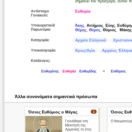
σημαίνει τον πρόσχαρο, αυτόν πο
Αντίστοιχο
Ευθυμία
Γυναικείο:
Υποκοριστικά/
Άκης
,
Αττήμιος
,
Εύης
,
Ευθύμη
Παρωνύμια:
Θέμης
,
Θέμος
,
Θύμιος
,
Μάκης
Κατηγορία:
Αρχαίο Ελληνικό
Χριστιανι
Υποκατηγορία:
Άγιος/Αγία
Αρχαίος Έλληνα
Κατάλογος:
«
Ευθυμένης
Ευθυμία
Ευθυμίδης
Ευθύμιος
Άλλα συνονόματα σημαντικά πρόσωπα
Όσιος Ευθύμιος ο Μέγας
Όσιος Ευθ
1
Γεννήθηκε στη
Ο θαυματουρ
Μελιτηνή της
Αρμενίας το έτος