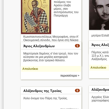
πολέμιος του
Αρείου έλαβε
μέρος, σαν
αντιπρόσωπος του
Πατριάρχη
μητέρα Ελλά
Κωνσταντινουπόλεως Μητροφάνη, στην Α'
Οικουμενική σύνοδο, που έγινε στη Νίκαια
Μέλος της ο ..
της Βιθυνίας, στην οποία καταδικάστηκε ο
Άγιος Αλε
Άγιος Αλεξανδρίων
5
Άρειος ...
Πέμπος κατά 
Μαρτύρησε δεμένος σ' ένα τροχό, που τον
Απολυτίκιο
115 μ.Χ.), γ
κύλησαν σε μια μεγάλη κατηφοριά
Αλέξανδρος
βρίσκοντας έτσι τραγικό θάνατο.
περισσότερα >
Απολυτίκιο
Απολυτίκιο
περισσότερα >
Αλέξανδρο
Αλέξανδρος της Τροίας
8
Αρχαίος Έλλ
Άλλο όνομα του Πάρη της Τροίας.
χαρτογράφος