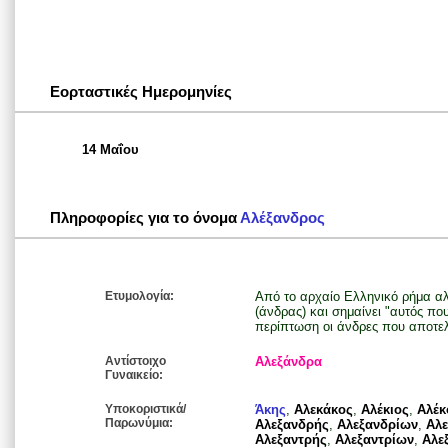
Εορταστικές Ημερομηνίες
14 Μαΐου
Πληροφορίες για το όνομα
Αλέξανδρος
Ετυμολογία:
Από το αρχαίο Ελληνικό ρήμα α
(άνδρας) και σημαίνει "αυτός πο
περίπτωση οι άνδρες που αποτελ
Αντίστοιχο
Αλεξάνδρα
Γυναικείο:
Υποκοριστικά/
Άκης
,
Αλεκάκος
,
Αλέκιος
,
Αλέκ
Παρωνύμια:
Αλεξανδρής
,
Αλεξανδρίων
,
Αλ
Αλεξαντρής
,
Αλεξαντρίων
,
Αλε