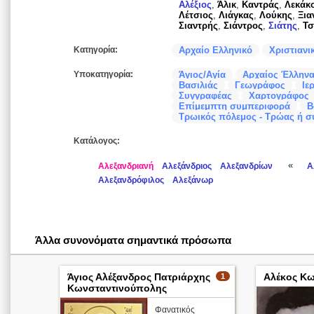
Αλέξιος
,
Άλικ
,
Καντράς
,
Λεκάκ
Λέτσιος
,
Λιάγκας
,
Λούκης
,
Ξια
Σιαντρής
,
Σιάντρος
,
Σιάτης
,
Τσ
Κατηγορία:
Αρχαίο Ελληνικό
Χριστιανι
Υποκατηγορία:
Άγιος/Αγία
Αρχαίος Έλληνα
Βασιλιάς
Γεωγράφος
Ιε
Συγγραφέας
Χαρτογράφος
Επίμεμπτη συμπεριφορά
Β
Τρωικός πόλεμος - Τρώας ή σ
Κατάλογος:
«
Αλεξανδριανή
Αλεξάνδριος
Αλεξανδρίων
Α
Αλεξανδρόφιλος
Αλεξάνωρ
Άλλα συνονόματα σημαντικά πρόσωπα
Άγιος Αλέξανδρος Πατριάρχης
Αλέκος Κω
1
Κωνσταντινούπολης
Φανατικός