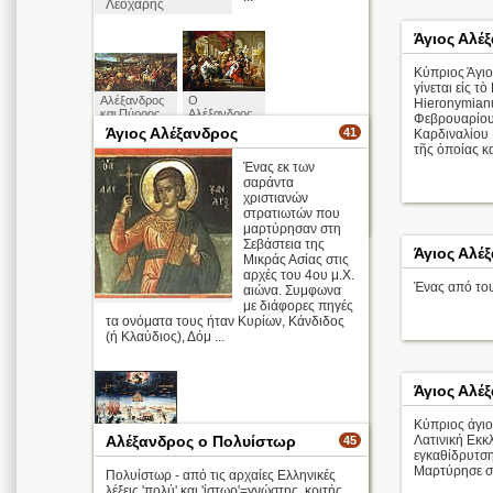
Λεοχάρης
Άγιος Αλέ
Κύπριος Άγιο
γίνεται εἰς τ
Αλέξανδρος
Ο
Hieronymian
και Πύρρος
Αλέξανδρος
Φεβρουαρίου κ
Charles Le
στην
Άγιος Αλέξανδρος
41
Καρδιναλίου 
Brun (1619–
Ιερουσαλήμ
τῆς ὁποίας κ
1690)
Sebastiano
Ένας εκ των
Conca
σαράντα
(1680–1764)
χριστιανών
στρατιωτών που
περισσότερα >
μαρτύρησαν στη
Σεβάστεια της
Άγιος Αλέ
Μικράς Ασίας στις
αρχές του 4ου μ.Χ.
Ένας από του
αιώνα. Συμφωνα
με διάφορες πηγές
τα ονόματα τους ήταν Κυρίων, Κάνδιδος
(ή Κλαύδιος), Δόμ ...
Άγιος Αλέ
Κύπριος άγιο
Αλέξανδρος ο Πολυίστωρ
Λατινική Εκκ
45
εγκαθίδρυτσ
Μαρτύρησε σ
Πολυίστωρ - από τις αρχαίες Ελληνικές
λέξεις 'πολύ' και 'ίστωρ'=γνώστης, κριτής,