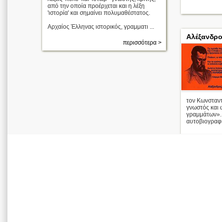
Οι Άγιοι
από την οποία προέρχεται και η λέξη
Τεσσαράκοντ
'ιστορία' και σημαίνει πολυμαθέστατος.
α
Αρχαίος Έλληνας ιστορικός, γραμματι ...
Απολυτίκιο
Αλέξανδρο
περισσότερα >
περισσότερα >
τον Κωνσταντ
γνωστός και 
γραμμάτων». 
αυτοβιογραφι 