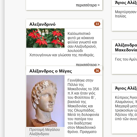
Άγιος Αλέ
περισσότερα >
Μαρτύρησαν τ
Ιταλίας
Αλεξανδρινό
33
Καλλωπιστικό
φυτό με κόκκινα
φύλλα γνωστό και
Αλέξανδρο
σαν Αλεξινδριανό,
Μακεδονί
λουλούδι
Χστουγέννων και γλώσσα της πενθεράς.
Γιος του Αμύν
περισσότερα >
Αλέξανδρος ο Μέγας
36
Γεννήθηκε στην
Πέλλα της
Άγιος Αλέ
Μακεδονίας το 356
π.Χ και ήταν γιός
του Φιλίππου Β΄,
Κύπριος Άγιο
βασιλιά της
Αλαμάνους. 
Μακεδονίας και
Μαχαιρᾶ μετα
της Ολυμπιάδας.
τριακοσίων ὡ
Μετά τη δολοφονία
Ἀξύλου τῆς ἐ
του πατέρα του
ὑπὸ τῶν συν
τον διαδέχτηκε
στον Μακεδονικό
Προτομή Μεγάλου
θρόνο. Πραγματο
Αλεξάνδρου
...