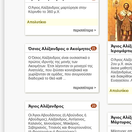
Ο Άγιος Αλέξανδρος μαρτύρησε στην
Κόρινθο το 360 μ.Χ.
Απολυτίκιο
περισσότερα >
Άγιος Αλέ
Όσιος Αλέξανδρος ο Ακοίμητος
21
Ιερομάρτυ
Ο Όσιος Αλέξανδρος είναι ουσιαστικά ο
Ο Άγιος Αλέξ
πρώτος ιδρυτής της μονής των
2ου μ.Χ. αιών
Ακοιμήτων. Έτσι λέγονταν οι μοναχοί της
έκανε μαθητή
Ανατολής, που ζούσαν κοινοβιακά και
Αλεξανδρέως.
χωρίζονταν σε ομάδες, που ανυμνούσαν
και διακρίθη
διαδοχικά το Θεό καθ ...
Ευαγγελίου. Α
περισσότερα >
Απολυτίκιο
Άγιος Αλέξανδρος
23
Οι Άγιοι Αβουδάντιος (ή Αβούνδιος ή
Άγιος Αλέ
Αβούδιμος), Αλέξανδρος, Αντίγονος,
Μάρτυρας
Καλανός, Ιανουάριος, Μακάριος,
Σεβηριανός, Τιτιανός και Φουρτουνάτος
Μάρτυρες από
(ή Φορτουνίων ή Φορτούνιος),