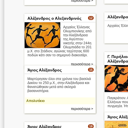
περισσότερα >
Αλέξανδρο
Αλέξανδρος ο Αλεξανδρινός
12
Αρχαίος Έλλ
Αρχαίος Έλληνας
Ολυμπιονίκης από
την Αλεξάνδρεια
της Αιγύπτου
νικητής στην 244η
Ολυμπιάδα το 201
μ.Χ. στο Στάδιον, αγώνας ταχύτητας 600
ποδών κάτι σαν το σημερινό διακοσάρι.
Γ. Περήλιο
Αλέξανδρο
περισσότερα >
Άγιος Αλέξανδρος
15
Μαρτύρησαν όλοι στα χρόνια του βασιλιά
Δεκίου το 250 μ.Χ., στην Αλεξάνδρεια και
θανατώθηκαν μετά από σκληρά
βασανιστήρια.
Παγκράτιον. 
Απολυτίκιο
Ελλήνων που 
πυγμαχία. Ήτα
περισσότερα >
Άγιος Αλέ
Άγιος Αλέξανδρος
18