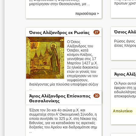
πρώτων χρισ
μαρτύρησαν στην Θεσσαλονίκη, μα ...
περισσότερα >
Όσιος Αλέ
Όσιος Αλέξανδρος εκ Ρωσίας
27
Ρώσος άγιος 
Ο Όσιος
άλλες πληρο
Αλέξανδρος του
Όσεβεν, κατά
κόσμον Αλέξιος,
γεννήθηκε στις 17
Μαρτίου 1427 μ.Χ.
Σε ηλικία δεκαοκτώ
ετών οι γονείς του
Άγιος Αλέ
επιχείρησαν να τον
νυμφεύσουν,
Οι Άγιοι αυτο
διαλέγοντας μία πλούσια υποψήφια σύζυγ
έφεραν στη χ
...
ειδωλολάτρες
Άγιος Αλέξανδρος Επίσκοπος
30
αποκεφαλισμ
περισσότερα >
Θεσσαλονίκης
Έζησε τον 3ο και 4ο αιώνα μ.Χ. και
Απολυτίκιο
συμμετείχε στην Α' Οικουμενική Σύνοδο, η
οποία συνήλθε το 325 μ.Χ. στη Νίκαια της
Βιθυνίας, για να καταδικάσει τις αιρετικές
δοξασίες του Αρείου και διεδραμάτισε σημ
...