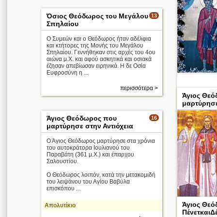
Όσιος Θεόδωρος του Μεγάλου
13
Σπηλαίου
Ο Συμεών και ο Θεόδωρος ήταν αδέλφια
και κτήτορες της Μονής του Μεγάλου
Σπηλαίου. Γεννήθηκαν στις αρχές του 4ου
αιώνα μ.Χ. και αφού ασκητικά και οσιακά
έζησαν απεβίωσαν ειρηνικά. Η δε Οσία
Ευφροσύνη η ...
περισσότερα >
Άγιος Θε
Απολυτίκιο
μαρτύρησ
Άγιος Θεόδωρος που
16
μαρτύρησε στην Αντιόχεια
Ο Άγιος Θεόδωρος μαρτύρησε στα χρόνια
του αυτοκράτορα Ιουλιανού του
Παραβάτη (361 μ.Χ.) και έπαρχου
Σαλουστίου.
Ο Θεόδωρος λοιπόν, κατά την μετακομιδή
του λειψάνου του Αγίου Βαβύλα
επισκόπου ...
Άγιος Θεό
Απολυτίκιο
ΠένετκαιΔ
αρνήθηκαν να