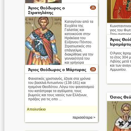
Άγιος Θεόδωρος ο
25
Στρατηλάτης
Απολυτίκιο
περισσότερα >
Kαταγόταν από τα
Ευχάϊτα της
Κωνσταντινού
Γαλατίας και
γιος του Φωτ
κατοικούσε στην
Στην ανατροφ
Ηράκλεια του
επιρροή ο θε
Άγιος Θεό
Εύξεινου Πόντου.
μεγαλύτερες μ
Ιερομάρτυ
Στρατιωτικός στο
επάγγελμα,
Απολυτίκιο
Ο Άγιος Ιερ
διακρίθηκε για την
το έτος 304 
γενναιότητά του
Λιβύης μετά 
και γρήγορα
και των αναγ
προήχθη στους
Άγιος Θεόδωρος ο Μάρτυρας
28
Αμμωνίου.
υψηλότερους
βαθμούς της ...
Φανατικός χριστιανός, έζησε στα χρόνια
του βασιλιά Αντωνίνου (138-161) και
ηγεμόνα Θεοδότου. Λόγω του φανατισμού
του κατέστρεφε τα αγάλματα, τους
βωμούς και τους ναούς των Ελλήνων,
Όσιος Θεό
πράξεις για τις οπο ...
Απολυτίκιο
περισσότερα >
περισσότερα >