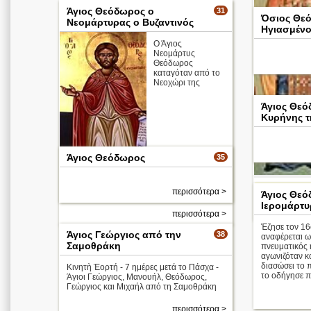
Άγιος Θεόδωρος ο
31
Όσιος Θε
Νεομάρτυρας ο Βυζαντινός
Ηγιασμένο
Ο Άγιος
Νεομάρτυς
Θεόδωρος
καταγόταν από το
Νεοχώρι της
Άγιος Θε
Κυρήνης τ
Άγιος Θεόδωρος
35
Κωνσταντινουπόλεως. Ήταν ζωγράφος και
εργαζόταν στα ανάκτορα. Οι Τούρκοι
προσπάθησαν να τον προσελκύσουν στην
Απολυτίκιο
μουσουλμανική θρησκεία και το επέτ ...
περισσότερα >
Άγιος Θεό
Ιερομάρτ
περισσότερα >
Έζησε τον 16
Άγιος Γεώργιος από την
38
αναφέρεται ω
Σαμοθράκη
πνευματικός 
αγωνιζόταν κ
διασώσει το 
Κινητὴ Ἑορτή - 7 ημέρες μετά το Πάσχα -
το οδήγησε π
Άγιοι Γεώργιος, Μανουήλ, Θεόδωρος,
Γεώργιος και Μιχαήλ από τη Σαμοθράκη
περισσότερα >