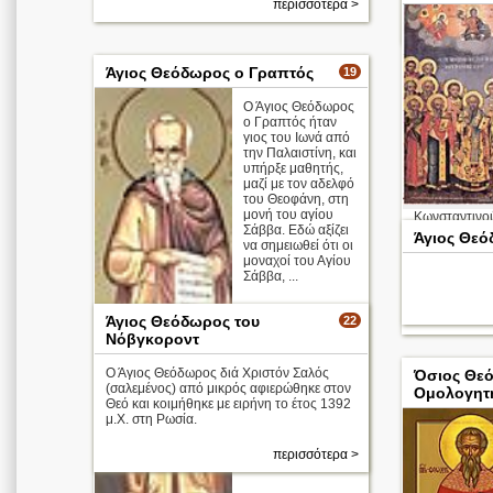
περισσότερα >
Άγιος Θεόδωρος ο Γραπτός
19
Ο Άγιος Θεόδωρος
ο Γραπτός ήταν
γιος του Ιωνά από
την Παλαιστίνη, και
υπήρξε μαθητής,
μαζί με τον αδελφό
του Θεοφάνη, στη
μονή του αγίου
Κωνσταντινού
Σάββα. Εδώ αξίζει
Παραβάτης (36
Άγιος Θε
να σημειωθεί ότι οι
Βασίλειος, Δα
μοναχοί του Αγίου
Σάββα, ...
Απολυτίκιο
Άγιος Θεόδωρος του
22
Νόβγκοροντ
Ο Άγιος Θεόδωρος διά Χριστόν Σαλός
Όσιος Θε
(σαλεμένος) από μικρός αφιερώθηκε στον
Ομολογητ
Θεό και κοιμήθηκε με ειρήνη το έτος 1392
μ.Χ. στη Ρωσία.
περισσότερα >