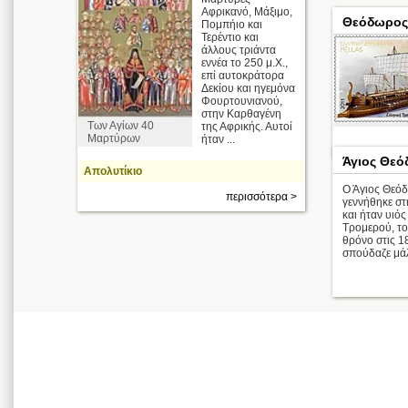
Αφρικανό, Μάξιμο,
Θεόδωρος
Πομπήιο και
Τερέντιο και
άλλους τριάντα
εννέα το 250 μ.Χ.,
επί αυτοκράτορα
Δεκίου και ηγεμόνα
Φουρτουνιανού,
στην Καρθαγένη
Των Αγίων 40
της Αφρικής. Αυτοί
Μαρτύρων
ήταν ...
Άγιος Θεό
Απολυτίκιο
Ο Άγιος Θεόδ
περισσότερα >
γεννήθηκε στ
και ήταν υιό
Τρομερού, το
θρόνο στις 1
σπούδαζε μάλλ