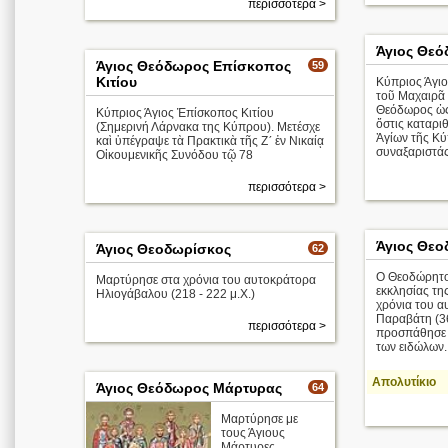
περισσότερα >
Άγιος Θε
Άγιος Θεόδωρος Επίσκοπος
59
Κιτίου
Κύπριος Άγιο
τοῦ Μαχαιρᾶ 
Θεόδωρος ὡς
Κύπριος Άγιος Ἐπίσκοπος Κιτίου
ὅστις καταριθ
(Σημερινή Λάρνακα της Κύπρου). Μετέσχε
Ἁγίων τῆς Κύ
καὶ ὑπέγραψε τὰ Πρακτικὰ τῆς Ζ´ ἐν Νικαίᾳ
συναξαριστάς
Οἰκουμενικῆς Συνόδου τῷ 78
περισσότερα >
Άγιος Θεο
Άγιος Θεοδωρίσκος
62
O Θεοδώρητο
Μαρτύρησε στα χρόνια του αυτοκράτορα
εκκλησίας τη
Ηλιογάβαλου (218 - 222 μ.Χ.)
χρόνια του α
Παραβάτη (36
περισσότερα >
προσπάθησε 
των ειδώλων. 
Απολυτίκιο
Άγιος Θεόδωρος Μάρτυρας
64
Μαρτύρησε με
τους Άγιους
Μάρτυρες