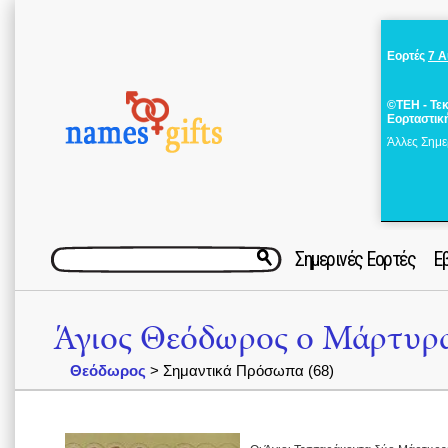
Εορτές
7 
©ΤΕΗ - Τε
Εορταστικ
Άλλες Σημε
Σημερινές Εορτές
Ε
Άγιος Θεόδωρος ο Μάρτυρα
Θεόδωρος
> Σημαντικά Πρόσωπα (68)