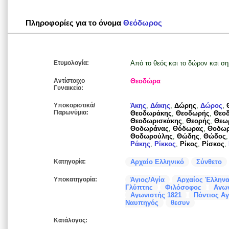
Πληροφορίες για το όνομα
Θεόδωρος
Ετυμολογία:
Από το θεός και το δώρον και ση
Αντίστοιχο
Θεοδώρα
Γυναικείο:
Υποκοριστικά/
Άκης
,
Δάκης
,
Δώρης
,
Δώρος
,
Παρωνύμια:
Θεοδωράκης
,
Θεοδωρής
,
Θεο
Θεοδωρισκάκης
,
Θεορής
,
Θεω
Θοδωράνας
,
Θόδωρας
,
Θοδω
Θοδωρούλης
,
Θώδης
,
Θώδος
Ράκης
,
Ρίκκος
,
Ρίκος
,
Ρίσκος
,
Κατηγορία:
Αρχαίο Ελληνικό
Σύνθετο
Υποκατηγορία:
Άγιος/Αγία
Αρχαίος Έλληνα
Γλύπτης
Φιλόσοφος
Αγων
Αγωνιστής 1821
Πόντιος Α
Ναυπηγός
θεσυν
Κατάλογος: