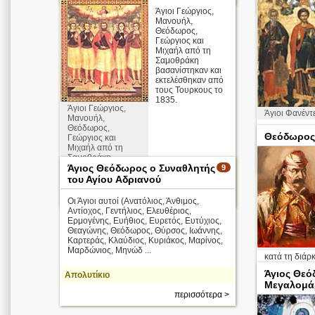
Άγιοι Γεώργιος,
Μανουήλ,
Θεόδωρος,
Γεώργιος και
Μιχαήλ από τη
Σαμοθράκη
βασανίστηκαν και
εκτελέσθηκαν από
τους Τουρκους το
1835.
Άγιοι Γεώργιος,
Άγιοι Φανέντ
Μανουήλ,
Θεόδωρος,
Θεόδωρος
Γεώργιος και
Απολυτίκιο
Μιχαήλ από τη
Σαμοθράκη
Άγιος Θεόδωρος ο Συναθλητής
9
Απολυτίκιο
του Αγίου Aδριανού
περισσότερα >
Οι Άγιοι αυτοί (Ανατόλιος, Άνθιμος,
Αντίοχος, Γεντήλιος, Ελευθέριος,
Ερμογένης, Ευήθιος, Ευρετός, Ευτύχιος,
Θεαγώνης, Θεόδωρος, Θύρσος, Ιωάννης,
Καρτεράς, Κλαύδιος, Κυριάκος, Μαρίνος,
Μαρδώνιος, Μηνώδ ...
κατά τη διάρ
η ψυχή της α
Άγιος Θεό
Απολυτίκιο
Μεγαλομά
περισσότερα >