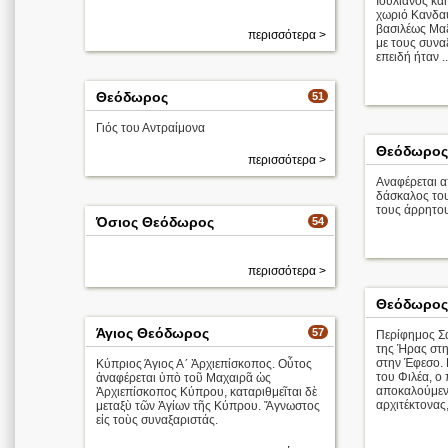
Ιουλιανός κα
χωριό Κανδαύ
βασιλέως Μαξ
περισσότερα >
με τους συνα
επειδή ήταν ..
Θεόδωρος
51
Γιός του Αντραίμονα
Θεόδωρος 
περισσότερα >
Αναφέρεται 
δάσκαλος του
τους άρρητου
Όσιος Θεόδωρος
54
περισσότερα >
Θεόδωρος
Άγιος Θεόδωρος
57
Περίφημος Σά
της Ήρας στη
στην Έφεσο. 
Κύπριος Άγιος Α´ Ἀρχιεπίσκοπος. Οὗτος
του Φιλέα, ο
ἀναφέρεται ὑπὸ τοῦ Μαχαιρᾶ ὡς
αποκαλούμενο
Ἀρχιεπίσκοπος Κύπρου, καταριθμεῖται δὲ
αρχιτέκτονας,
μεταξὺ τῶν Ἁγίων τῆς Κύπρου. Ἄγνωστος
εἰς τοὺς συναξαριστάς.