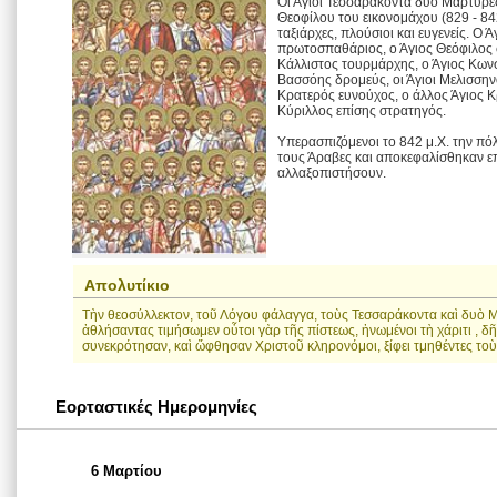
Οι Άγιοι Τεσσαράκοντα δύο Μάρτυρες
Θεοφίλου του εικονομάχου (829 - 842
ταξιάρχες, πλούσιοι και ευγενείς. Ο
πρωτοσπαθάριος, ο Άγιος Θεόφιλος σ
Κάλλιστος τουρμάρχης, ο Άγιος Κωνσ
Βασσόης δρομεύς, οι Άγιοι Μελισσηνό
Κρατερός ευνούχος, ο άλλος Άγιος Κ
Κύριλλος επίσης στρατηγός.
Υπερασπιζόμενοι το 842 μ.Χ. την π
τους Άραβες και αποκεφαλίσθηκαν ε
αλλαξοπιστήσουν.
Απολυτίκιο
Τὴν θεοσύλλεκτον, τοῦ Λόγου φάλαγγα, τοὺς Τεσσαράκοντα καὶ δυὸ Μ
ἀθλήσαντας τιμήσωμεν οὗτοι γὰρ τῆς πίστεως, ἡνωμένοι τὴ χάριτι , δ
συνεκρότησαν, καὶ ὤφθησαν Χριστοῦ κληρονόμοι, ξίφει τμηθέντες τοὺ
Εορταστικές Ημερομηνίες
6 Μαρτίου