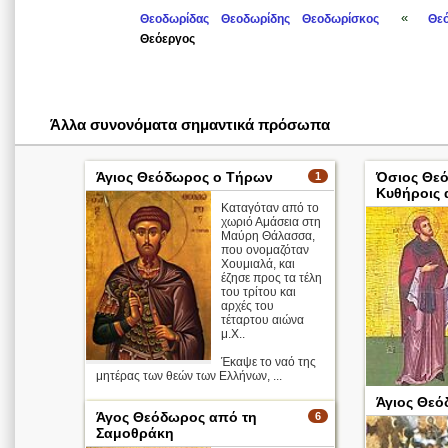
«
Θεοδωρίδας
Θεοδωρίδης
Θεοδωρίσκος
Θε
Θεόεργος
Άλλα συνονόματα σημαντικά πρόσωπα
Άγιος Θεόδωρος ο Τήρων
Όσιος Θεό
1
Κυθήροις
Καταγόταν από το
χωριό Αμάσεια στη
Μαύρη Θάλασσα,
που ονομαζόταν
Χουμιαλά, και
έζησε προς τα τέλη
του τρίτου και
αρχές του
τέταρτου αιώνα
μ.Χ..
Έκαψε το ναό της
μητέρας των θεών των Ελλήνων, ...
Άγιος Θε
Απολυτίκιο
Άγος Θεόδωρος από τη
6
Όταν έφτασε σ
Σαμοθράκη
περισσότερα >