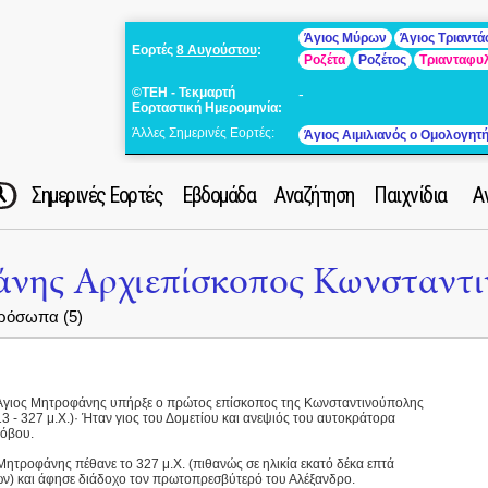
Άγιος Μύρων
Άγιος Τριαντ
Εορτές
8 Αυγούστου
:
Ροζέτα
Ροζέτος
Τριανταφυ
©ΤΕΗ - Τεκμαρτή
-
Εορταστική Ημερομηνία:
Άλλες Σημερινές Εορτές:
Άγιος Αιμιλιανός ο Ομολογητ
Σημερινές Εορτές
Εβδομάδα
Αναζήτηση
Παιχνίδια
Α
άνης Αρχιεπίσκοπος Κωνσταντ
ρόσωπα (5)
Άγιος Μητροφάνης υπήρξε ο πρώτος επίσκοπος της Κωνσταντινούπολης
13 - 327 μ.Χ.)· Ήταν γιος του Δομετίου και ανεψιός του αυτοκράτορα
όβου.
Μητροφάνης πέθανε το 327 μ.Χ. (πιθανώς σε ηλικία εκατό δέκα επτά
ών) και άφησε διάδοχο τον πρωτοπρεσβύτερό του Αλέξανδρο.