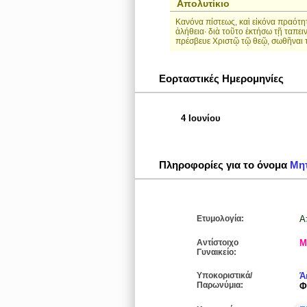
Απολυτίκιο
Κανόνα πίστεως, καὶ εἰκόνα πραότη
ἀλήθεια· διὰ τοῦτο ἐκτήσω τῇ ταπε
πρέσβευε Χριστῷ τῷ θεῷ, σωθῆναι 
Εορταστικές Ημερομηνίες
4 Ιουνίου
Πληροφορίες για το όνομα
Μη
Ετυμολογία:
Α
Αντίστοιχο
Μ
Γυναικείο:
Υποκοριστικά/
Ά
Παρωνύμια:
Φ