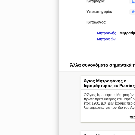
Κατηγορία:
Ε
Υποκατηγορία:
Ά
Κατάλογος:
Μητροκλής
Μητροτί
Μητροφών
Άλλα συνονόματα σημαντικά
Άγιος Μητροφάνης ο
Ιερομάρτυρας εκ Ρωσίας
Ο Άγιος Ιερομάρτυς Μητροφάνη
πρωτοπρεσβύτερος και μαρτύρ
έτος 1931 μ.Χ. Δεν έχουμε περι
λεπτομέρειες για τον Βίο του Αγ
περ