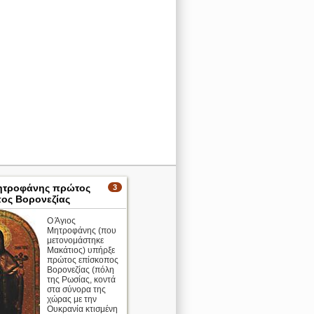
ητροφάνης πρώτος
3
ος Βορονεζίας
Ο Άγιος
Μητροφάνης (που
μετονομάστηκε
Μακάτιος) υπήρξε
πρώτος επίσκοπος
Βορονεζίας (πόλη
της Ρωσίας, κοντά
στα σύνορα της
χώρας με την
Ουκρανία κτισμένη