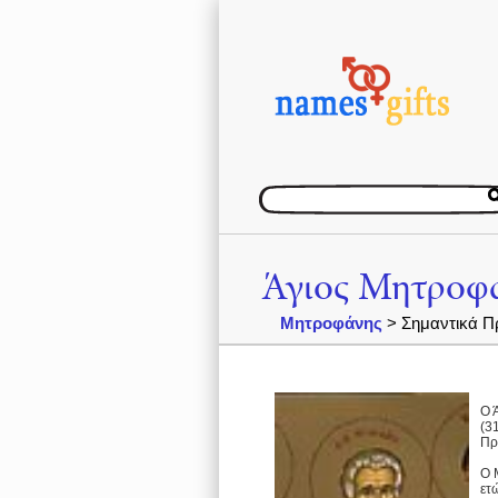
Άγιος Μητροφ
Μητροφάνης
> Σημαντικά Π
Ο 
(3
Πρ
Ο 
ετ