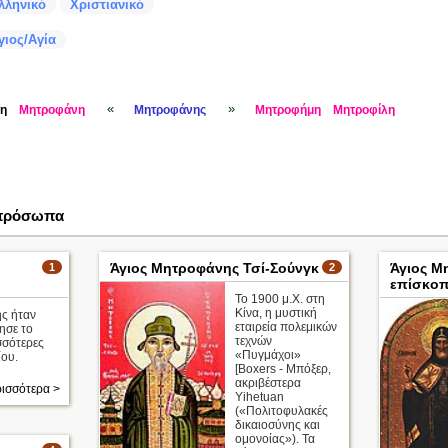
λληνικό
Χριστιανικό
γιος/Αγία
«
»
μη
Μητροφάνη
Μητροφάνης
Μητροφήμη
Μητροφίλη
 πρόσωπα
Άγιος Μητροφάνης Τσί-Σούνγκ
Άγιος Μ
1
2
επίσκοπ
Το 1900 μ.Χ. στη
Κίνα, η μυστική
ς ήταν
εταιρεία πολεμικών
ησε το
τεχνών
σσότερες
«Πυγμάχοι»
ίου.
[Boxers - Μπόξερ,
ακριβέστερα
ισσότερα >
Yihetuan
(«Πολιτοφυλακές
δικαιοσύνης και
ομονοίας»). Τα