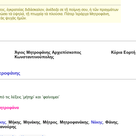
τος, ἐγκρατείας διδάσκαλον, ἀνέδειξε σε τῇ ποίμνῃ σου, ἡ τῶν πραγμάτων
ινώσει τὰ ὑψηλά, τῇ πτωχείᾳ τὰ πλούσια. Πάτερ Ἱεράρχα Μητροφάνη,
τὰς ψυχὰς ἡμῶν.
Άγιος Μητροφάνης Αρχιεπίσκοπος
Κύρια Εορτή
Κωνσταντινούπολης
τροφάνης
πό τις λέξεις ‘μήτηρ’ και ‘φαίνομαι’
ητροφάνα
κης
,
Μήκης
,
Μηνάκης
,
Μήτρος
,
Μητροφανάκης
,
Νάκης
,
Φάνης
,
ανούρης