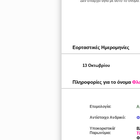
Δεν υπάρχει αγία με αυτό το όνομα.
Εορταστικές Ημερομηνίες
13 Οκτωβρίου
Πληροφορίες για το όνομα
Φλ
Ετυμολογία:
Α
Αντίστοιχο Ανδρικό:
Φ
Υποκοριστικά/
Β
Παρωνύμια:
Τ
Φ