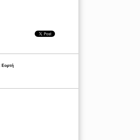
α Εορτή