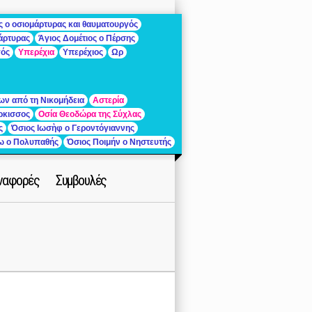
ς ο οσιομάρτυρας και θαυματουργός
μάρτυρας
Άγιος Δομέτιος ο Πέρσης
γός
Υπερέχια
Υπερέχιος
Ωρ
ων από τη Νικομήδεια
Αστερία
ρκισσος
Οσία Θεοδώρα της Σύχλας
ς
Όσιος Ιωσὴφ ο Γεροντόγιαννης
ίω ο Πολυπαθής
Όσιος Ποιμήν ο Νηστευτής
ναφορές
Συμβουλές