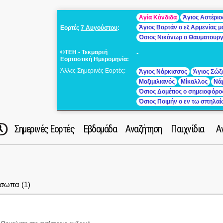
Αγία Κάνδιδα
Άγιος Αστέριο
Άγιος Βαρτάν ο εξ Αρμενίας 
Εορτές
7 Αυγούστου
:
Όσιος Νικάνωρ ο Θαυματουρ
©ΤΕΗ - Τεκμαρτή
-
Εορταστική Ημερομηνία:
Άλλες Σημερινές Εορτές:
Άγιος Νάρκισσος
Άγιος Σώζ
Μαξιμιλιανός
Μίκαλλος
Νά
Όσιος Δομέτιος ο σημειοφόρο
Όσιος Ποιμήν ο εν τω σπηλα
Σημερινές Εορτές
Εβδομάδα
Αναζήτηση
Παιχνίδια
Α
σωπα (1)