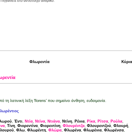
 Πηγαίνετε στο αντίστοιχο ανδρικό.
Φλωρεντία
Κύρι
ωρεντία
πό τη λατινική λέξη 'florens' που σημαίνει άνθηση, ευδαιμονία.
λωρέντιος
λωρού
,
Έντι
,
Ντία
,
Ντίνα
,
Ντιάνα
,
Ντίνη
,
Ρένια
,
Ρίκα
,
Ρίτσα
,
Ρούλα
,
ίνα
,
Τίνη
,
Φιορεντίνα
,
Φιορεντίνη
,
Φλουρέντζα
,
Φλουρεντζού
,
Φλουρή
,
λουρού
,
Φλω
,
Φλωρέντη
,
Φλώρα
,
Φλωρένα
,
Φλωρένια
,
Φλωρένσα
,