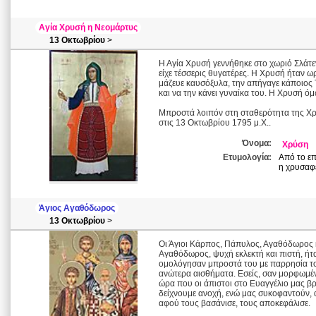
Αγία Χρυσή η Νεομάρτυς
13 Οκτωβρίου
>
Η Αγία Χρυσή γεννήθηκε στο χωριό Σλάτε
είχε τέσσερις θυγατέρες. Η Χρυσή ήταν ω
μάζευε καυσόξυλα, την απήγαγε κάποιος Τ
και να την κάνει γυναίκα του. Η Χρυσή όμ
Μπροστά λοιπόν στη σταθερότητα της Χρυ
στις 13 Οκτωβρίου 1795 μ.Χ..
Όνομα:
Χρύση
Ετυμολογία:
Από το επ
η χρυσαφέ
Άγιος Αγαθόδωρος
13 Οκτωβρίου
>
Οι Άγιοι Κάρπος, Πάπυλος, Αγαθόδωρος κ
Αγαθόδωρος, ψυχή εκλεκτή και πιστή, ήτ
ομολόγησαν μπροστά του με παρρησία το Χρ
ανώτερα αισθήματα. Εσείς, σαν μορφωμέν
ώρα που οι άπιστοι στο Ευαγγέλιο μας βρ
δείχνουμε ανοχή, ενώ μας συκοφαντούν, 
αφού τους βασάνισε, τους αποκεφάλισε.