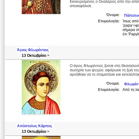
Εκνευρισμένος ο Ουαλέριος από την απάν
αποκεφάλισε.
Όνομα:
Πάπυλο
Ετυμολογία:
Ίσως από 
‘papa’=φα
σήμερα στ
ότι 'Papyl
Άγιος Φλωρέντιος
13 Οκτωβρίου
>
Ο άγιος Φλωρέντιος ζούσε στη Θεσσαλονίκη
σωτηρία των ψυχών, αφιέρωσε τη ζωή του
αρνήθηκε να το σταματήσει και εκτελέστηκ
Όνομα:
Φλωρέντ
Ετυμολογία:
Από τη λα
Απόστολος Κάρπος
13 Οκτωβρίου
>