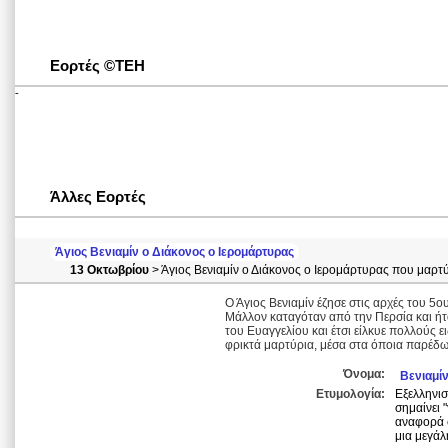
Εορτές ©ΤΕΗ
-
Άλλες Εορτές
Άγιος Βενιαμίν ο Διάκονος ο Ιερομάρτυρας
13 Οκτωβρίου
> Άγιος Βενιαμίν ο Διάκονος ο Ιερομάρτυρας που μαρτ
Ο Άγιος Βενιαμίν έζησε στις αρχές του 5ο
Μάλλον καταγόταν από την Περσία και ήτα
του Ευαγγελίου και έτσι είλκυε πολλούς 
φρικτά μαρτύρια, μέσα στα όποια παρέδω
Όνομα:
Βενιαμί
Ετυμολογία:
Εξελληνισμένο εβραϊκό
σημαίνει "
αναφορά σ
μια μεγάλ