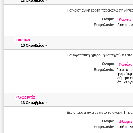
13 Οκτωβρίου
>
Για χριστιανική εορτή παρακαλώ πηγαίνετ
Όνομα:
Καρπώ
Ετυμολογία:
Από την α
Παπύλα
13 Οκτωβρίου
>
Για εορταστική ημερομηνία πηγαίνετε στο
Όνομα:
Παπύλα
Ετυμολογία:
Ίσως από 
‘papa’=φα
σήμερα στ
ότι 'Papyl
Φλωρεντία
13 Οκτωβρίου
>
Δεν υπάρχει αγία με αυτό το όνομα. Πηγαί
Όνομα:
Φλωρεν
Ετυμολογία:
Από τη λα