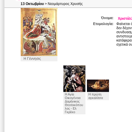
13 Οκτωβρίου
> Νεομάρτυρος Χρυσής
Όνομα:
Χριστάλ
Ετυμολογία:
Φαίνεται
δεν δέχον
συνδυασμό
αντιστοιχ
κατάφερα 
σχετικά ο
Η Γέννησις
Η Αγία
Η πρώτη
Οικογένεια
αγκαλίτσα
Δομήνικος
Θεοτοκόπου
λος - Ελ
Γκρέκο