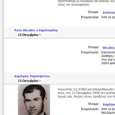
προσπάθησε με κολακείες και απειλές να 
τέλος τον αποκεφάλισε.
Όνομα:
Διόσκου
Ετυμολογία:
Από τα αρ
Άγιος Ιάκωβος o Χαματουρίτης
13 Οκτωβρίου
>
Όνομα:
Ιάκωβος
Ετυμολογία:
Εξελληνισ
Διαθήκη, 
που είχε 
πιάτο φακ
Δημήτριος Χαραλάμπους
13 Οκτωβρίου
>
Αγωνιστής της ΕΟΚΑ για απελευθέρωση τη
ετών, στις 13 Οκτωβρίου 1958 στη γενέτε
ήρωές μας. Αίσχος στους προδότες του α
Όνομα:
Δημήτρι
Ετυμολογία:
Από το Δη
θεά Δήμη