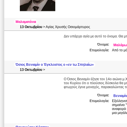
Μαλαματένια
13 Οκτωβρίου
> Αγίας Χρυσής Οσιομάρτυρος
Δεν υπάρχει αγία με αυτό το όνομα. Θα μ
Όνομα:
Μαλάμω
Ετυμολογία:
Από το μά
Όσιος Βενιαμίν ο Έγκλειστος ο «εν τω Σπηλαίω»
13 Οκτωβρίου
>
Ο Όσιος Βενιαμίν έζησε τον 14ο αιώνα μ.
του Κυρίου ότι ο πλούσιος δύσκολα θα μ
φτωχούς έγινε μοναχός, παρακαλώντας το
Όνομα:
Βενιαμί
Ετυμολογία:
Εξελληνισμένο εβραϊκό
σημαίνει "
αναφορά σ
μια μεγάλ