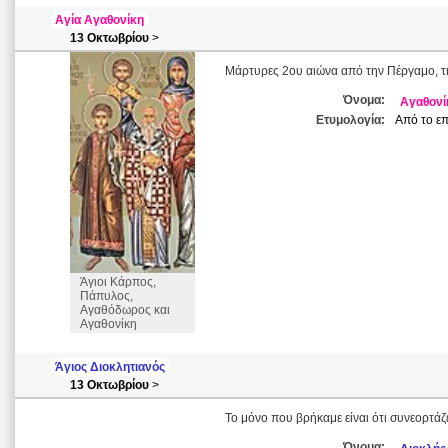
Αγία Αγαθονίκη
13 Οκτωβρίου
>
Μάρτυρες 2ου αιώνα από την Πέργαμο, 
Όνομα:
Αγαθονί
Ετυμολογία:
Από το επ
Άγιοι Κάρπος,
Πάπυλος,
Αγαθόδωρος και
Αγαθονίκη
Άγιος Διοκλητιανός
13 Οκτωβρίου
>
Το μόνο που βρήκαμε είναι ότι συνεορτάζε
Όνομα: