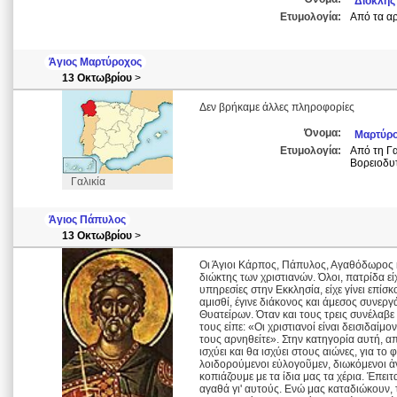
Διοκλής
Ετυμολογία:
Από τα αρ
Άγιος Μαρτύροχος
13 Οκτωβρίου
>
Δεν βρήκαμε άλλες πληροφορίες
Όνομα:
Μαρτύρ
Ετυμολογία:
Από τη Γα
Βορειοδυτ
Γαλικία
Άγιος Πάπυλος
13 Οκτωβρίου
>
Οι Άγιοι Κάρπος, Πάπυλος, Αγαθόδωρος κ
διώκτης των χριστιανών. Όλοι, πατρίδα ε
υπηρεσίες στην Εκκλησία, είχε γίνει επί
αμισθί, έγινε διάκονος και άμεσος συνε
Θυατείρων. Όταν και τους τρεις συνέλαβ
τους είπε: «Οι χριστιανοί είναι δεισιδαί
τους αρνηθείτε». Στην κατηγορία αυτή, 
ισχύει και θα ισχύει στους αιώνες, για τ
λοιδορούμενοι εὐλογοῦμεν, διωκόμενοι ἀν
κοπιάζουμε με τα ίδια μας τα χέρια. Έπει
αγαθά γι' αυτούς. Ενώ μας καταδιώκουν,