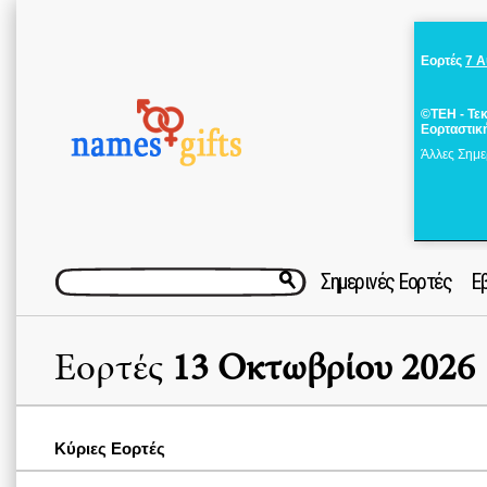
Εορτές
7 
©ΤΕΗ - Τε
Εορταστικ
Άλλες Σημε
Σημερινές Εορτές
Ε
Εορτές
13 Οκτωβρίου 2026
Κύριες Εορτές