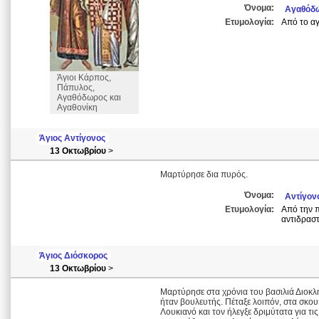
Όνομα:
Αγαθόδ
Ετυμολογία:
Από το αγ
Άγιοι Κάρπος,
Πάπυλος,
Αγαθόδωρος και
Αγαθονίκη
Άγιος Αντίγονος
13 Οκτωβρίου
>
Μαρτύρησε δια πυρός.
Όνομα:
Αντίγον
Ετυμολογία:
Από την π
αντιδραστ
Άγιος Διόσκορος
13 Οκτωβρίου
>
Μαρτύρησε στα χρόνια του βασιλιά Διοκλ
ήταν βουλευτής. Πέταξε λοιπόν, στα σκου
Λουκιανό και τον ήλεγξε δριμύτατα για τι