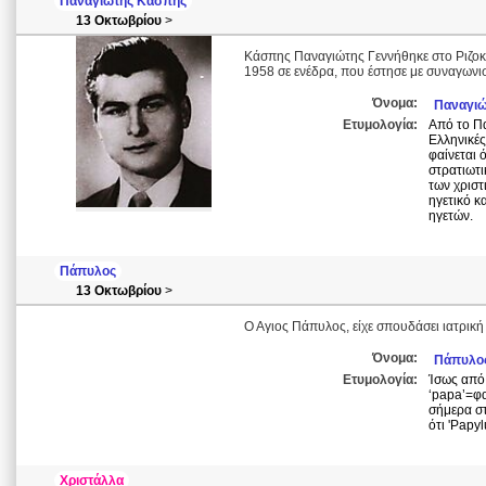
Παναγιώτης Κάσπης
13 Οκτωβρίου
>
Κάσπης Παναγιώτης Γεννήθηκε στο Ριζοκ
1958 σε ενέδρα, που έστησε με συναγωνι
Όνομα:
Παναγιώ
Ετυμολογία:
Από το Πα
Ελληνικές
φαίνεται 
στρατιωτι
των χριστ
ηγετικό κ
ηγετών.
Πάπυλος
13 Οκτωβρίου
>
Ο Αγιος Πάπυλος, είχε σπουδάσει ιατρική
Όνομα:
Πάπυλο
Ετυμολογία:
Ίσως από 
‘papa’=φα
σήμερα στ
ότι 'Papyl
Χριστάλλα