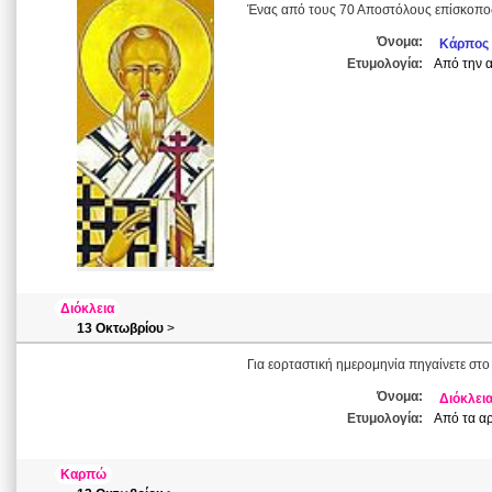
Ένας από τους 70 Αποστόλους επίσκοπο
Όνομα:
Κάρπος
Ετυμολογία:
Από την α
Διόκλεια
13 Οκτωβρίου
>
Για εορταστική ημερομηνία πηγαίνετε στο
Όνομα:
Διόκλει
Ετυμολογία:
Από τα αρ
Καρπώ