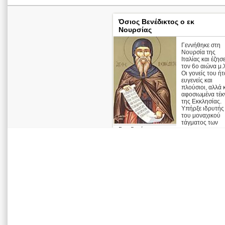
Όσιος Βενέδικτος ο εκ
Νουρσίας
Γεννήθηκε στη
Νουρσία της
Ιταλίας και έζησ
τον 6ο αιώνα μ.
Οι γονείς του ή
ευγενείς και
πλούσιοι, αλλά 
αφοσιωμένα τέκ
της Εκκλησίας.
Υπήρξε ιδρυτής
του μοναχικού
τάγματος των
Βενεδικτίνων, ...
Απολυτίκιο
περισσότερ