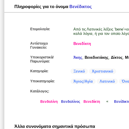
Πληροφορίες για το όνομα
Βενέδικτος
Ετυμολογία:
Από τις Λατινικές λέξεις ‘bene’=ε
καλά λόγια, ή για τον οποίο λέγ
Αντίστοιχο
Βενεδίκτη
Γυναικείο:
Υποκοριστικά/
Άκης
,
Βενεδικτάκης
,
Δίκτος
,
Μ
Παρωνύμια:
Κατηγορία:
Ξενικό
Χριστιανικό
Υποκατηγορία:
Άγιος/Αγία
Λατινικό
Όνο
Κατάλογος:
«
Βενδολίνη
Βενδολίνος
Βενεδίκτη
Βενέδικτ
Άλλα συνονόματα σημαντικά πρόσωπα