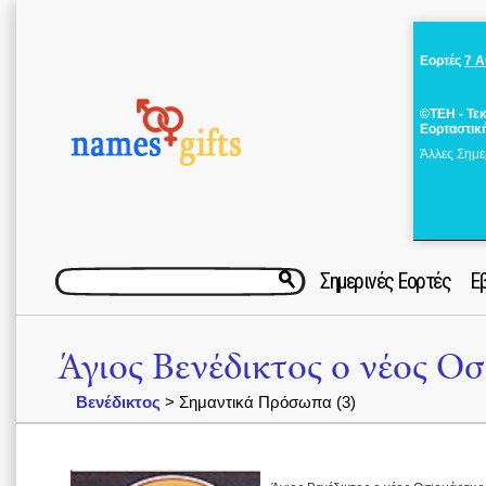
Εορτές
7 
©ΤΕΗ - Τε
Εορταστικ
Άλλες Σημε
Σημερινές Εορτές
Ε
Άγιος Βενέδικτος ο νέος Ο
Βενέδικτος
> Σημαντικά Πρόσωπα (3)